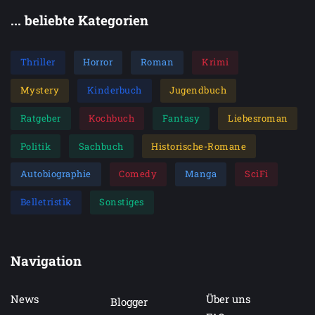
... beliebte Kategorien
Thriller
Horror
Roman
Krimi
Mystery
Kinderbuch
Jugendbuch
Ratgeber
Kochbuch
Fantasy
Liebesroman
Politik
Sachbuch
Historische-Romane
Autobiographie
Comedy
Manga
SciFi
Belletristik
Sonstiges
Navigation
News
Über uns
Blogger