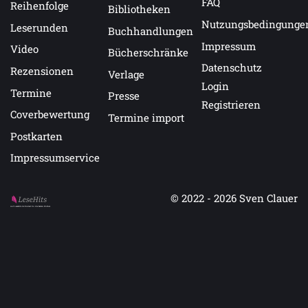
FAQ
Reihenfolge
Bibliotheken
Nutzungsbedingunge
Leserunden
Buchhandlungen
Impressum
Video
Bücherschränke
Datenschutz
Rezensionen
Verlage
Login
Termine
Presse
Registrieren
Coverbewertung
Termine import
Postkarten
Impressumservice
© 2022 - 2026
Sven Clauer
Auf LeseHits.de findest Du die besten Bücher.