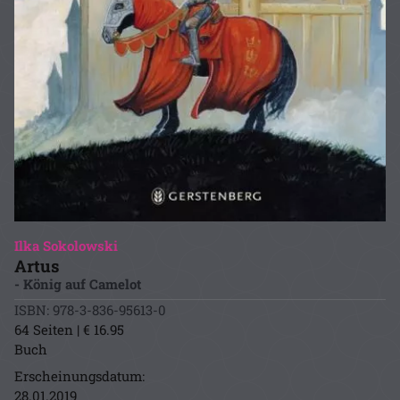
Ilka Sokolowski
Artus
- König auf Camelot
ISBN: 978-3-836-95613-0
64 Seiten | € 16.95
Buch
Erscheinungsdatum:
28.01.2019