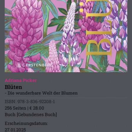
Adriana Picker
Blüten
- Die wunderbare Welt der Blumen
ISBN: 978-3-836-92208-1
256 Seiten | € 28.00
Buch [Gebundenes Buch]
Erscheinungsdatum:
27.01.2025