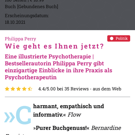
Buch [Gebundenes Buch]
Erscheinungsdatum:
18.10.2021
Philippa Perry
Politik
Wie geht es Ihnen jetzt?
Eine illustrierte Psychotherapie |
Bestsellerautorin Philippa Perry gibt
einzigartige Einblicke in ihre Praxis als
Psychotherapeutin
4.4/5.00 bei 35 Reviews -
aus dem Web
»C
harmant, empathisch und
informativ.«
Flow
»
Purer Buchgenuss!«
Bernardine