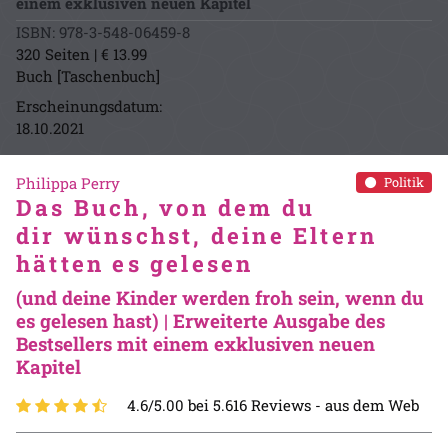
einem exklusiven neuen Kapitel
ISBN: 978-3-548-06459-8
320 Seiten | € 13.99
Buch [Taschenbuch]
Erscheinungsdatum:
18.10.2021
Philippa Perry
Politik
Das Buch, von dem du
dir wünschst, deine Eltern
hätten es gelesen
(und deine Kinder werden froh sein, wenn du
es gelesen hast) | Erweiterte Ausgabe des
Bestsellers mit einem exklusiven neuen
Kapitel
4.6/5.00 bei 5.616 Reviews -
aus dem Web