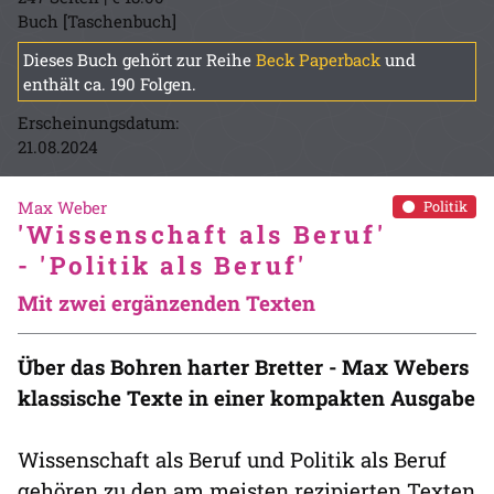
Buch [Taschenbuch]
Dieses Buch gehört zur Reihe
Beck Paperback
und
enthält ca. 190 Folgen.
Erscheinungsdatum:
21.08.2024
Max Weber
Politik
'Wissenschaft als Beruf'
- 'Politik als Beruf'
Mit zwei ergänzenden Texten
Über das Bohren harter Bretter - Max Webers
klassische Texte in einer kompakten Ausgabe
Wissenschaft als Beruf und Politik als Beruf
gehören zu den am meisten rezipierten Texten