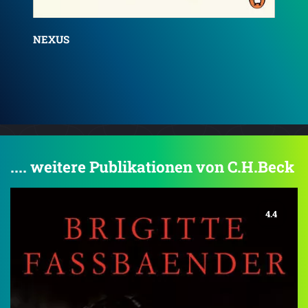
Sapiens
Wi
.... weitere Publikationen von C.H.Beck
4.4