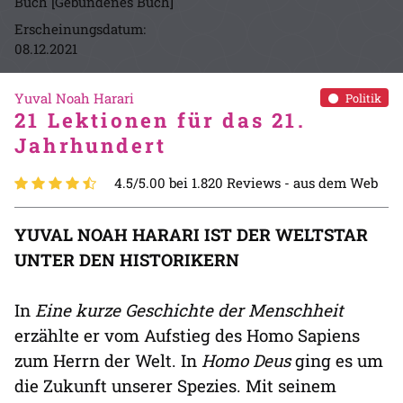
Buch [Gebundenes Buch]
Erscheinungsdatum:
08.12.2021
Yuval Noah Harari
Politik
21 Lektionen für das 21.
Jahrhundert
4.5/5.00 bei 1.820 Reviews -
aus dem Web
YUVAL NOAH HARARI IST DER WELTSTAR
UNTER DEN HISTORIKERN
In
Eine kurze Geschichte der Menschheit
erzählte er vom Aufstieg des Homo Sapiens
zum Herrn der Welt. In
Homo Deus
ging es um
die Zukunft unserer Spezies. Mit seinem