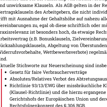
nd unwirksame Klauseln. Als AGB gelten in der Re
ertragsklauseln des Arbeitgebers, die nicht indivi
rifft mit Ausnahme der Gehaltshöhe auf nahezu all
ereinbarungen zu, egal ob diese schriftlich oder 
raxisrelevanz ist besonders hoch, da etwaige Rech
rbeitsvertrag (z.B. Bonusklauseln, Zielvereinbarung
ückzahlungsklauseln, Abgeltung von Überstunden, 
iderrufsvorbehalte, Wettbewerbsverbote) regelmäß
ind.
ktuelle Stichworte zur Neuerscheinung sind insbe
Gesetz für faire Verbraucherverträge
Absolutes/Relatives Verbot des Abtretungsau
Richtlinie 93/13/EWG über missbräuchliche K
(Klausel-Richtlinie) und die hierzu ergangen
Gerichtshofs der Europäischen Union und der
Rechtsfolgenkonzept des § 306 BGB.