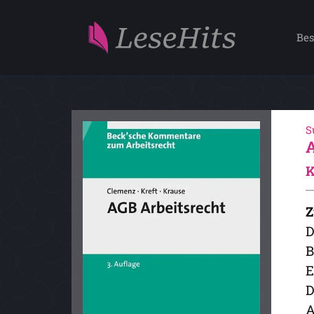
Bes
S
K
Z
D
B
E
D
A