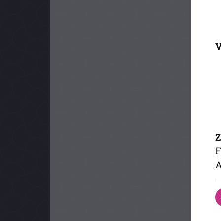
V
Z
F
A