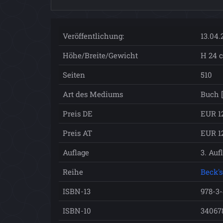
Veröffentlichung:
13.04.
Höhe/Breite/Gewicht
H 24 c
Seiten
510
Art des Mediums
Buch 
Preis DE
EUR 1
Preis AT
EUR 1
Auflage
3. Auf
Reihe
Beck'
ISBN-13
978-3
ISBN-10
34067