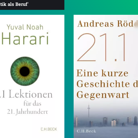
itik als Beruf'
4.5