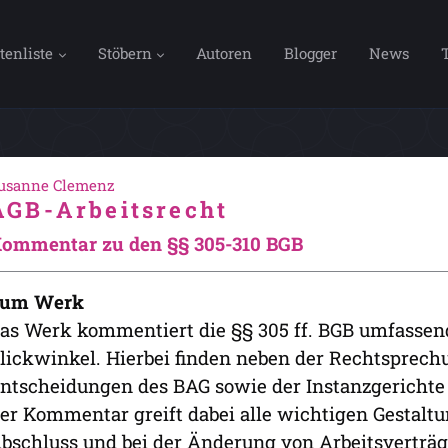
tenliste
Stöbern
Autoren
Blogger
News
usanne Clemenz
AGB-Arbeitsrecht
ommentar zu den §§ 305-310 BGB
um Werk
as Werk kommentiert die §§ 305 ff. BGB umfassend
lickwinkel. Hierbei finden neben der Rechtsprech
ntscheidungen des BAG sowie der Instanzgerichte
er Kommentar greift dabei alle wichtigen Gestaltu
bschluss und bei der Änderung von Arbeitsverträ