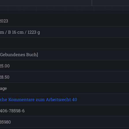
2023
m / B 16 cm / 1223 g
[Gebundenes Buch]
25.00
28.50
lage
sche Kommentare zum Arbeitsrecht 40
-406-78598-6
85980