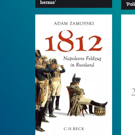
heraus'
'Pol
4.5