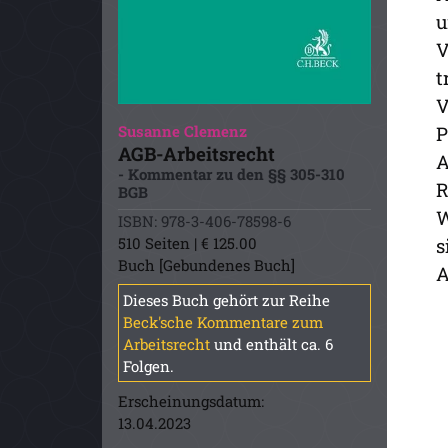
u
V
t
V
Susanne Clemenz
P
AGB-Arbeitsrecht
A
- Kommentar zu den §§ 305-310
R
BGB
W
ISBN: 978-3-406-78598-6
510 Seiten | € 125.00
s
Buch [Gebundenes Buch]
A
Dieses Buch gehört zur Reihe
Beck'sche Kommentare zum
Arbeitsrecht
und enthält ca. 6
Folgen.
Erscheinungsdatum:
13.04.2023