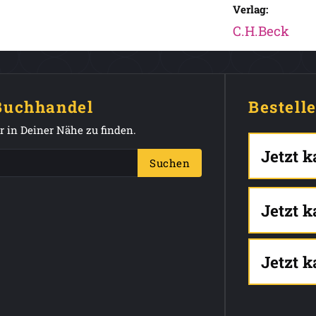
Verlag:
C.H.Beck
 Buchhandel
Bestell
 in Deiner Nähe zu finden.
Jetzt 
Suchen
Jetzt 
Jetzt 