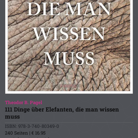
Theodor B. Pagel
111 Dinge über Elefanten, die man wissen
muss
ISBN: 978-3-740-80349-0
240 Seiten | € 16.95