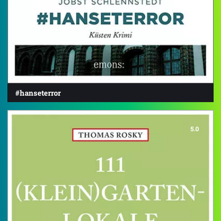
#hanseterror
5.0