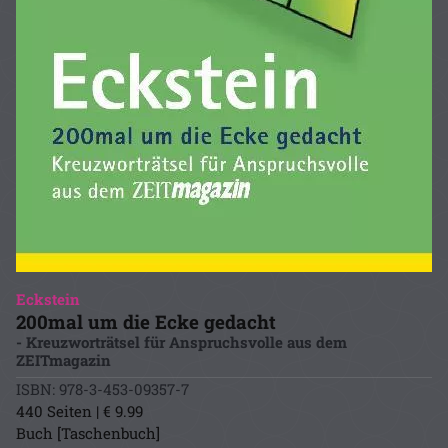
Eckstein
200mal um die Ecke gedacht
- Kreuzworträtsel für Anspruchsvolle aus dem
ZEITmagazin
ISBN: 978-3-453-09357-7
440 Seiten | € 9.99
Buch [Taschenbuch]