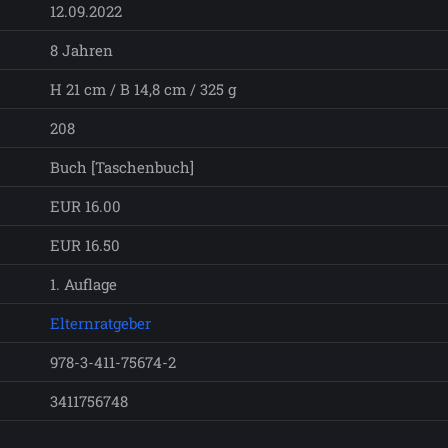
12.09.2022
8 Jahren
H 21 cm / B 14,8 cm / 325 g
208
Buch [Taschenbuch]
EUR 16.00
EUR 16.50
1. Auflage
Elternratgeber
978-3-411-75674-2
3411756748