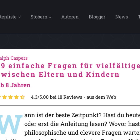
tenliste
Stöbern
Autoren
Blogger
News
alph Caspers
99 einfache Fragen für vielfälti
zwischen Eltern und Kindern
b 8 Jahren
4.3/5.00 bei 18 Reviews -
aus dem Web
W
ann ist der beste Zeitpunkt? Hast du heut
oder erst die Anleitung lesen? Wovor has
philosophische und clevere Fragen warte