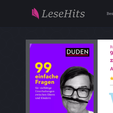
Bes
R
A