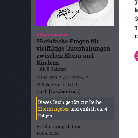
g
l
G
g
Ralph Caspers
m
99 einfache Fragen für
vielfältige Unterhaltungen
zwischen Eltern und
Kindern
- Ab 8 Jahren
ISBN: 978-3-411-75674-2
208 Seiten | € 16.00
Buch [Taschenbuch]
Dieses Buch gehört zur Reihe
Elternratgeber
und enthält ca. 4
Folgen.
Erscheinungsdatum:
12.09.2022