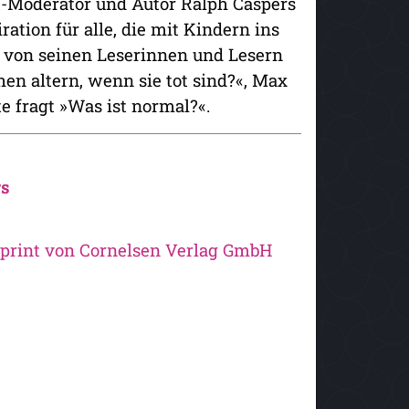
lt-Moderator und Autor Ralph Caspers
ration für alle, die mit Kindern ins
 von seinen Leserinnen und Lesern
en altern, wenn sie tot sind?«, Max
e fragt »Was ist normal?«.
s
print von Cornelsen Verlag GmbH