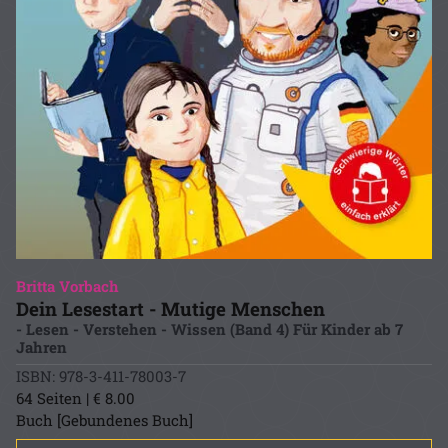
Britta Vorbach
Dein Lesestart - Mutige Menschen
- Lesen - Verstehen - Wissen (Band 4) Für Kinder ab 7
Jahren
ISBN: 978-3-411-78003-7
64 Seiten | € 8.00
Buch [Gebundenes Buch]