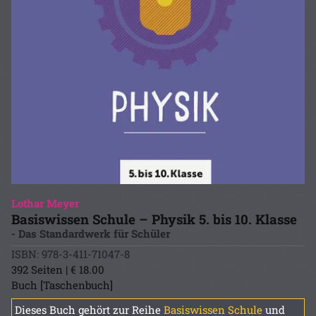
Lothar Meyer
Basiswissen Schule – Physik 5. bis 10. Klasse
- Das Standardwerk für Schüler
ISBN: 978-3-411-71047-8
392 Seiten | € 18.00
Buch [Taschenbuch]
Dieses Buch gehört zur Reihe
Basiswissen Schule
und