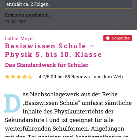
enthält ca. 2 Folgen.
Erscheinungsdatum:
19.04.2021
Lothar Meyer
Sonstiges
Basiswissen Schule –
Physik 5. bis 10. Klasse
Das Standardwerk für Schüler
4.7/5.00 bei 55 Reviews -
aus dem Web
D
as Nachschlagewerk aus der Reihe
„Basiswissen Schule" umfasst sämtliche
Inhalte des Physikunterrichts der
Sekundarstufe I und ist geeignet für alle
weiterführenden Schulformen. Angefangen
mit den Teilgebieten und Arbeitsmethoden in