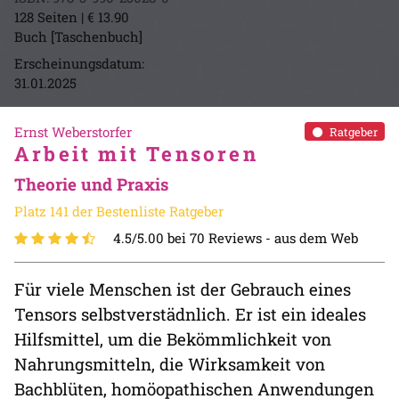
128 Seiten | € 13.90
Buch [Taschenbuch]
Erscheinungsdatum:
31.01.2025
Ernst Weberstorfer
Ratgeber
Arbeit mit Tensoren
Theorie und Praxis
Platz 141 der Bestenliste Ratgeber
4.5/5.00 bei 70 Reviews -
aus dem Web
Für viele Menschen ist der Gebrauch eines
Tensors selbstverstädnlich. Er ist ein ideales
Hilfsmittel, um die Bekömmlichkeit von
Nahrungsmitteln, die Wirksamkeit von
Bachblüten, homöopathischen Anwendungen