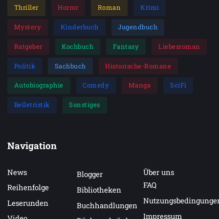
Thriller
Horror
Roman
Krimi
Mystery
Kinderbuch
Jugendbuch
Ratgeber
Kochbuch
Fantasy
Liebesroman
Politik
Sachbuch
Historische-Romane
Autobiographie
Comedy
Manga
SciFi
Belletristik
Sonstiges
Navigation
News
Über uns
Blogger
FAQ
Reihenfolge
Bibliotheken
Nutzungsbedingunge
Leserunden
Buchhandlungen
Impressum
Video