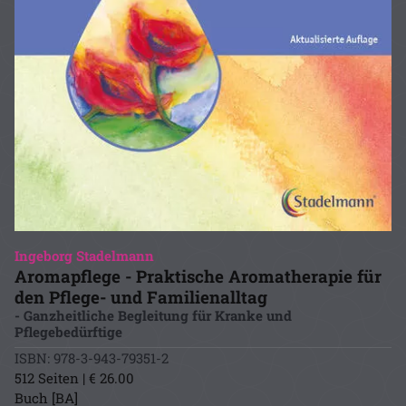
Ingeborg Stadelmann
Aromapflege - Praktische Aromatherapie für
den Pflege- und Familienalltag
- Ganzheitliche Begleitung für Kranke und
Pflegebedürftige
ISBN: 978-3-943-79351-2
512 Seiten | € 26.00
Buch [BA]