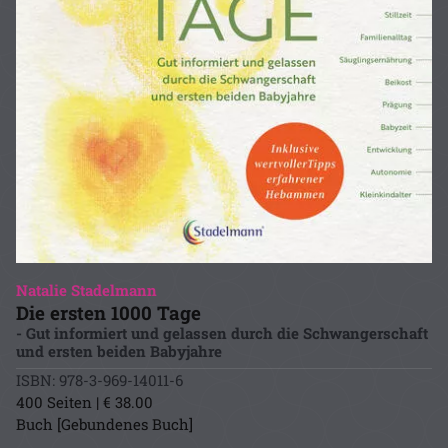
Natalie Stadelmann
Die ersten 1000 Tage
- Gut informiert und gelassen durch die Schwangerschaft
und ersten beiden Babyjahre
ISBN: 978-3-969-14011-6
400 Seiten | € 38.00
Buch [Gebundenes Buch]