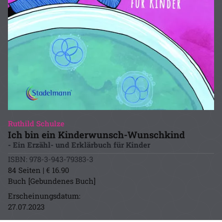
Ruthild Schulze
Ich bin ein Kinderwunsch-Wunschkind
- Ein Erzähl- und Erklärbuch für Kinder
ISBN: 978-3-943-79383-3
84 Seiten | € 16.90
Buch [Gebundenes Buch]
Erscheinungsdatum:
27.07.2023