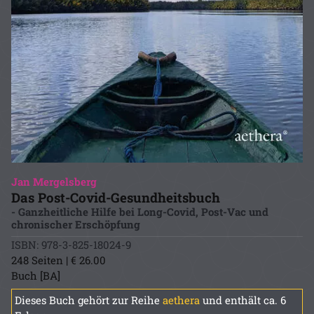
Jan Mergelsberg
Das Post-Covid-Gesundheitsbuch
- Ganzheitliche Hilfe bei Long-Covid, Post-Vac und
chronischer Erschöpfung
ISBN: 978-3-825-18024-9
248 Seiten | € 26.00
Buch [BA]
Dieses Buch gehört zur Reihe
aethera
und enthält ca. 6