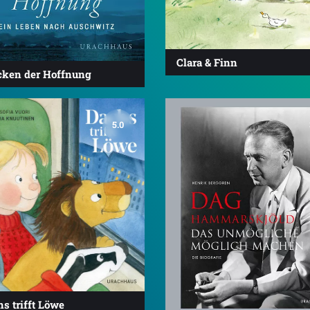
Clara & Finn
cken der Hoffnung
5.0
s trifft Löwe