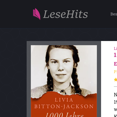
Bes
L
E
P
N
1
w
K