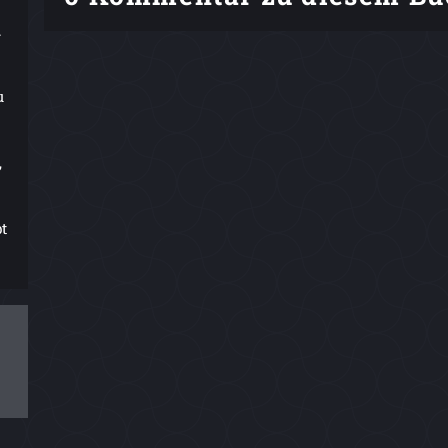
.
u
,
t