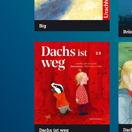
Big
Brü
2.9
Dach
Dachs ist weg