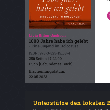
Livia Bitton-Jackson
1000 Jahre habe ich gelebt
- Eine Jugend im Holocaust
ISBN: 978-3-825-15158-4
256 Seiten | € 22.00
Buch [Gebundenes Buch]
Erscheinungsdatum:
22.05.2023
Unterstütze den lokalen