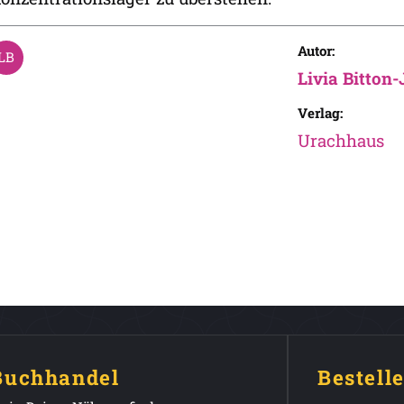
Autor:
Livia Bitton
Verlag:
Urachhaus
 Buchhandel
Bestell