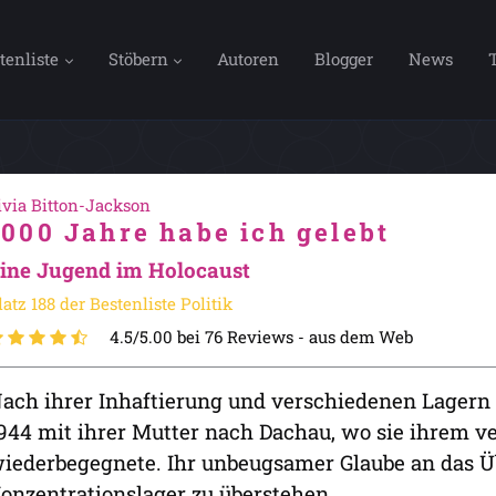
tenliste
Stöbern
Autoren
Blogger
News
ivia Bitton-Jackson
1000 Jahre habe ich gelebt
ine Jugend im Holocaust
latz 188 der Bestenliste Politik
4.5/5.00 bei 76 Reviews -
aus dem Web
ach ihrer Inhaftierung und verschiedenen Lagern 
944 mit ihrer Mutter nach Dachau, wo sie ihrem v
iederbegegnete. Ihr unbeugsamer Glaube an das Übe
onzentrationslager zu überstehen.