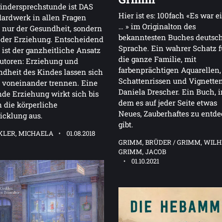
indersprechstunde ist DAS
Hier ist es: 100fach «Es war 
ardwerk in allen Fragen
… » im Originalton des
 nur der Gesundheit, sondern
bekanntesten Buches deutsc
 der Erziehung. Entscheidend
Sprache. Ein wahrer Schatz f
 ist der ganzheitliche Ansatz
die ganze Familie, mit
utoren: Erziehung und
farbenprächtigen Aquarellen,
dheit des Kindes lassen sich
Schattenrissen und Vignette
 voneinander trennen. Eine
Daniela Drescher. Ein Buch, i
de Erziehung wirkt sich bis
dem es auf jeder Seite etwas
in die körperliche
Neues, Zauberhaftes zu entd
icklung aus.
gibt.
KLER, MICHAELA
01.08.2018
GRIMM, BRÜDER / GRIMM, WILH
GRIMM, JACOB
01.10.2021