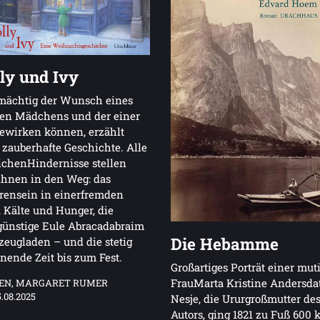
ly und Ivy
mächtig der Wunsch eines
nen Mädchens und der einer
ewirken können, erzählt
 zauberhafte Geschichte. Alle
chenHindernisse stellen
ihnen in den Weg: das
rensein in einerfremden
, Kälte und Hunger, die
günstige Eule Abracadabraim
Die Hebamme
zeugladen – und die stetig
nende Zeit bis zum Fest.
Großartiges Porträt einer mut
FrauMarta Kristine Andersdat
EN, MARGARET RUMER
5.08.2025
Nesje, die Ururgroßmutter de
Autors, ging 1821 zu Fuß 600