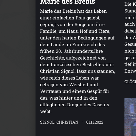
Marie des Brebis
Die K
Stand
Marie des Brebis hat das Leben
nicht
einer einfachen Frau gelebt,
auch
geprägt von der Sorge um ihre
dabei
Familie, um Haus, Hof und Tiere,
der A
unter den harten Bedingungen auf
Gesun
dem Lande im Frankreich des
nicht
frühen 20. Jahrhunderts.Ihre
gesun
Geschichte, aufgezeichnet von
tief 
dem französischen Bestsellerautor
Entw
Christian Signol, lässt uns staunen,
wie reich dieses Leben war,
GLÖC
getragen von Weisheit und
Vertrauen und einem Gespür für
das, was hinter und in den
alltäglichen Dingen des Daseins
webt.
SIGNOL, CHRISTIAN
01.11.2022