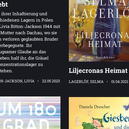
ebt
ihrer Inhaftierung und
hiedenen Lagern in Polen
ivia Bitton-Jackson 1944 mit
 Mutter nach Dachau, wo sie
 verloren geglaubten Bruder
rbegegnete. Ihr
ugsamer Glaube an das
eben half ihr, die Gräuel
nzentrationslager zu
Liljecronas Heimat
tehen.
N-JACKSON, LIVIA
22.05.2023
LAGERLÖF, SELMA
01.04.2021