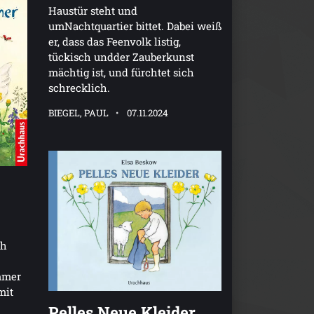
Haustür steht und
umNachtquartier bittet. Dabei weiß
er, dass das Feenvolk listig,
tückisch undder Zauberkunst
mächtig ist, und fürchtet sich
schrecklich.
BIEGEL, PAUL
07.11.2024
ch
mmer
mit
Pelles Neue Kleider