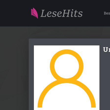
Bes
U