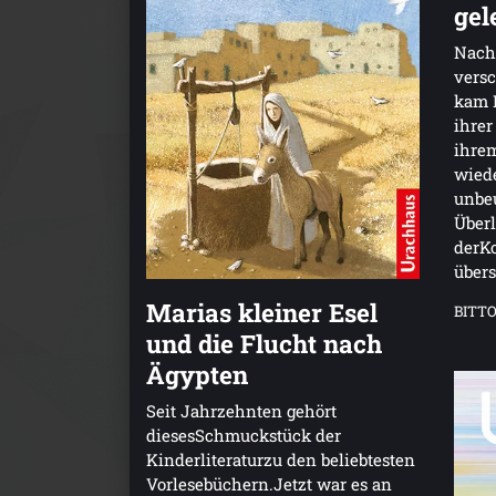
gel
Nach 
versc
kam L
ihrer
ihrem
wiede
unbe
Überl
derKo
übers
Marias kleiner Esel
BITTO
und die Flucht nach
Ägypten
Seit Jahrzehnten gehört
diesesSchmuckstück der
Kinderliteraturzu den beliebtesten
Vorlesebüchern.Jetzt war es an