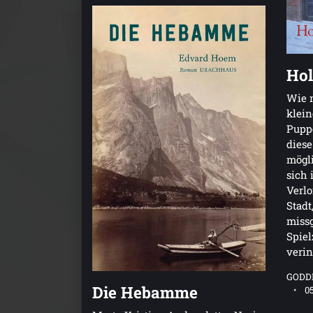
Hol
Wie 
klei
Pupp
diese
mögli
sich 
Verlo
Stadt
miss
Spiel
verin
GODD
Die Hebamme
0