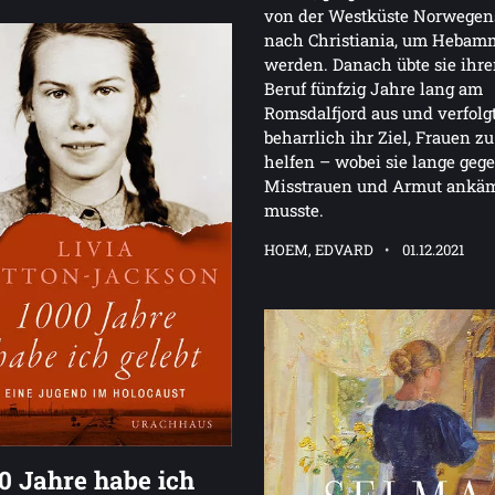
von der Westküste Norwegen
nach Christiania, um Hebam
werden. Danach übte sie ihr
Beruf fünfzig Jahre lang am
Romsdalfjord aus und verfolg
beharrlich ihr Ziel, Frauen zu
helfen – wobei sie lange geg
Misstrauen und Armut ankä
musste.
HOEM, EDVARD
01.12.2021
0 Jahre habe ich