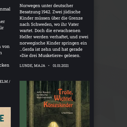
Norwegen unter deutscher
einmal
Besatzung 1942. Zwei jüdische
Kinder müssen über die Grenze
her
nach Schweden, wo ihr Vater
ür
wartet. Doch die erwachsenen
Helfer werden verhaftet, und zwei
norwegische Kinder springen ein
n von
…Gerda ist zehn und hat gerade
n
»Die drei Musketiere« gelesen.
ecken
LUNDE, MAJA
01.01.2021
ELM /