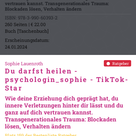
vertrauen kannst. Transgenerationales Trauma:
Blockaden lösen, Verhalten ändern
ISBN: 978-3-990-60393-2
260 Seiten | € 22.00
Buch [Taschenbuch]
Erscheinungsdatum:
24.01.2024
Sophie Lauenroth
Ratgeber
Du darfst heilen -
psychologin_sophie - TikTok-
Star
Wie deine Erziehung dich geprägt hat, du
innere Verletzungen hinter dir lässt und du
ganz auf dich vertrauen kannst.
Transgenerationales Trauma: Blockaden
lösen, Verhalten ändern
Platz 159 der Bestenliste Ratgeber