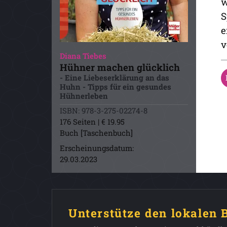
w
S
e
v
Diana Tiebes
Hühner machen glücklich
- Eine Liebeserklärung an das
Huhn - Tipps für ein gesundes
Hühnerleben
ISBN: 978-3-275-02274-8
176 Seiten | € 19.95
Buch [Taschenbuch]
Erscheinungsdatum:
29.03.2023
Unterstütze den lokalen