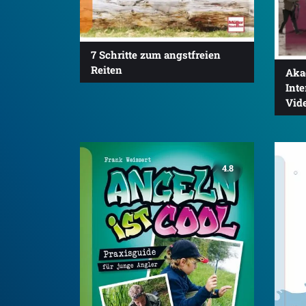
7 Schritte zum angstfreien
Reiten
Aka
Int
Vid
4.8