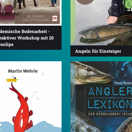
demische Bodenarbeit -
eraktiver Workshop mit 20
eoclips
Angeln für Einsteiger
4.6