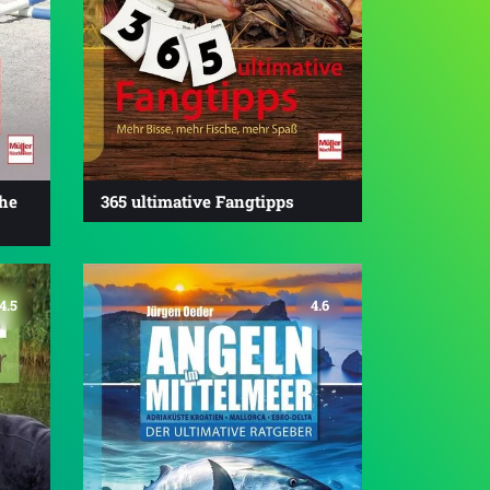
che
365 ultimative Fangtipps
4.5
4.6