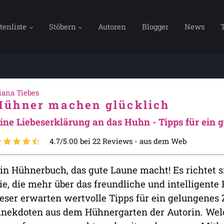
tenliste
Stöbern
Autoren
Blogger
News
iana Tiebes
Hühner machen glücklich
ine Liebeserklärung an das Huhn - Tipps für ein
4.7/5.00 bei 22 Reviews -
aus dem Web
in Hühnerbuch, das gute Laune macht! Es richtet s
ie, die mehr über das freundliche und intelligent
eser erwarten wertvolle Tipps für ein gelungene
nekdoten aus dem Hühnergarten der Autorin. Wel