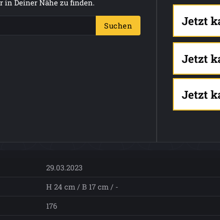
 in Deiner Nähe zu finden.
Jetzt 
Suchen
Jetzt 
Jetzt 
29.03.2023
H 24 cm / B 17 cm / -
176