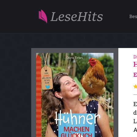
Bes
D
E
E
d
L
A