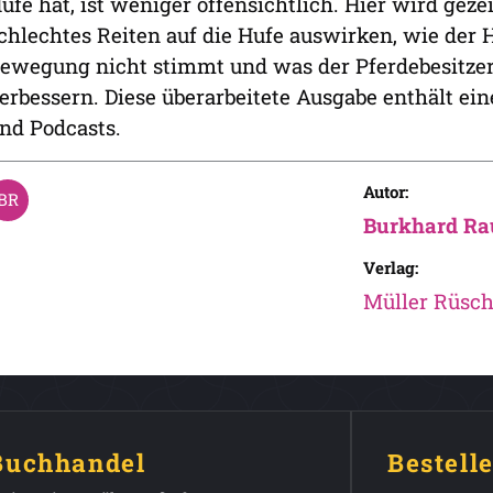
ufe hat, ist weniger offensichtlich. Hier wird gez
chlechtes Reiten auf die Hufe auswirken, wie der H
ewegung nicht stimmt und was der Pferdebesitzer
erbessern. Diese überarbeitete Ausgabe enthält ein
nd Podcasts.
Autor:
Burkhard Ra
Verlag:
Müller Rüsch
 Buchhandel
Bestell