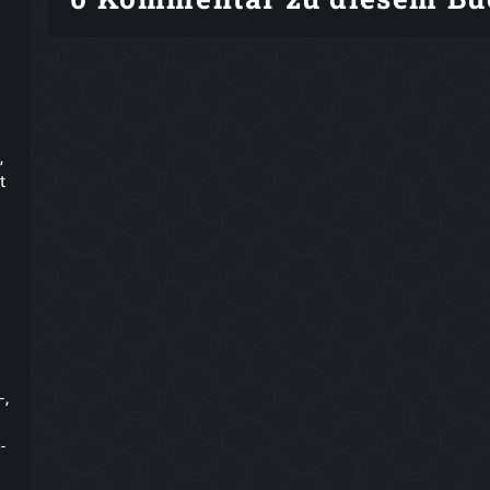
,
t
-,
-