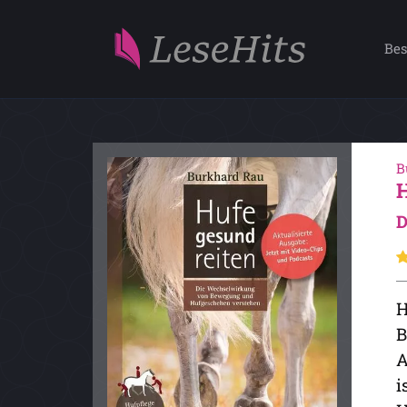
Bes
B
D
H
B
A
i