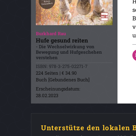
H
s
B
v
Burkhard Rau
u
Hufe gesund reiten
- Die Wechselwirkung von
Bewegung und Hufgeschehen
verstehen
ISBN: 978-3-275-02271-7
224 Seiten | € 34.90
Buch [Gebundenes Buch]
Erscheinungsdatum:
28.02.2023
Unterstütze den lokalen