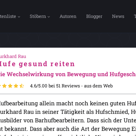
tenliste
Stöbern
Autoren
Blogger
News
urkhard Rau
Hufe gesund reiten
ie Wechselwirkung von Bewegung und Hufgesch
4.6/5.00 bei 51 Reviews -
aus dem Web
ufbearbeitung allein macht noch keinen guten Hu
urkhard Rau in seiner Tätigkeit als Hufschmied, 
usbilder von Barhufbearbeitern. Dass sich der Unte
st bekannt. Dass aber auch die Art der Bewegung E