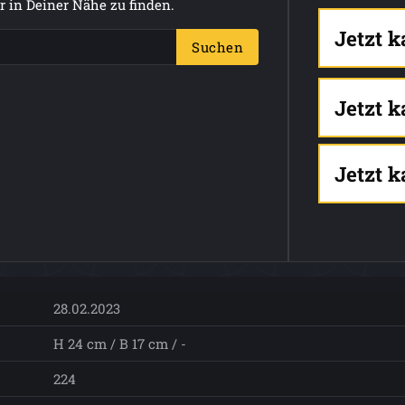
 in Deiner Nähe zu finden.
Jetzt 
Suchen
Jetzt 
Jetzt 
28.02.2023
H 24 cm / B 17 cm / -
224