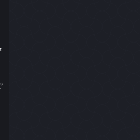
t
ls
f