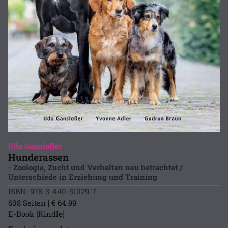
Udo Gansloßer
Hunderassen
- Zoologie, Zucht und Verhalten neu betrachtet /
Unterschiede in Erziehung und Training
ISBN: 978-3-440-51079-7
608 Seiten | € 64.99
E-Book [Kindle]