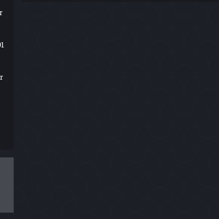
r
91
r