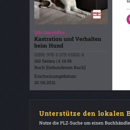
u
Udo Gansloßer
Kastration und Verhalten
beim Hund
ISBN: 978-3-275-01820-8
160 Seiten | € 19.95
Buch [Gebundenes Buch]
Erscheinungsdatum:
30.06.2021
Unterstütze den lokalen
Nutze die PLZ-Suche um einen Buchhändler