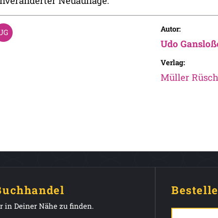
nveränderter Neuauflage.
Autor:
Udo Gansloß
Verlag:
Müller Rüsch
 Buchhandel
Bestell
 in Deiner Nähe zu finden.