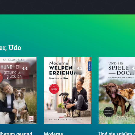
er, Udo
4.4
4.2
4
herum gesund
Moderne
Und sie spielen 