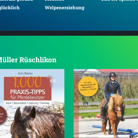
glücklich
Welpenerziehung
 Müller Rüschlikon
5.0