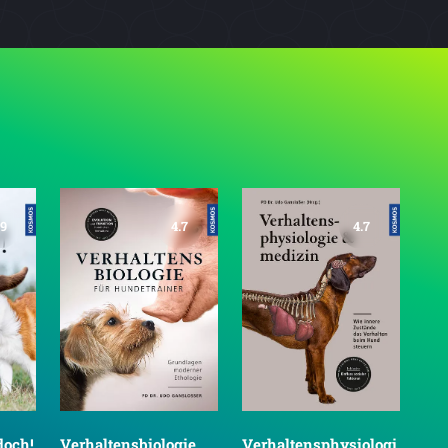
.9
4.7
4.7
doch!
Verhaltensbiologie
Verhaltensphysiologi