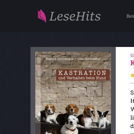
Bes
U
S
H
W
l
d