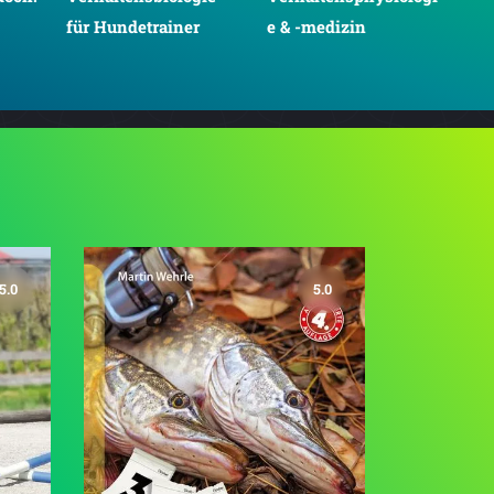
für Hundetrainer
e & -medizin
5.0
5.0