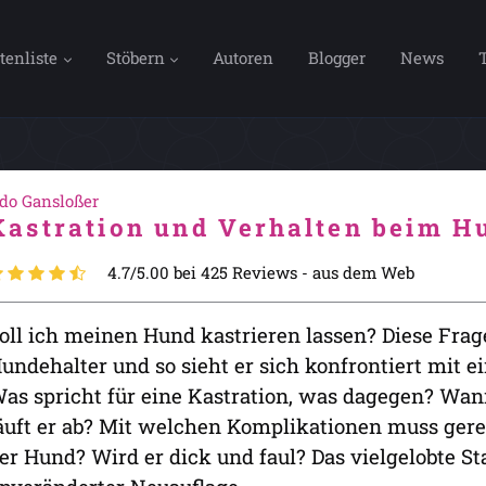
tenliste
Stöbern
Autoren
Blogger
News
do Gansloßer
Kastration und Verhalten beim H
4.7/5.00 bei 425 Reviews -
aus dem Web
oll ich meinen Hund kastrieren lassen? Diese Frage
undehalter und so sieht er sich konfrontiert mit e
as spricht für eine Kastration, was dagegen? Wann
äuft er ab? Mit welchen Komplikationen muss ger
er Hund? Wird er dick und faul? Das vielgelobte S