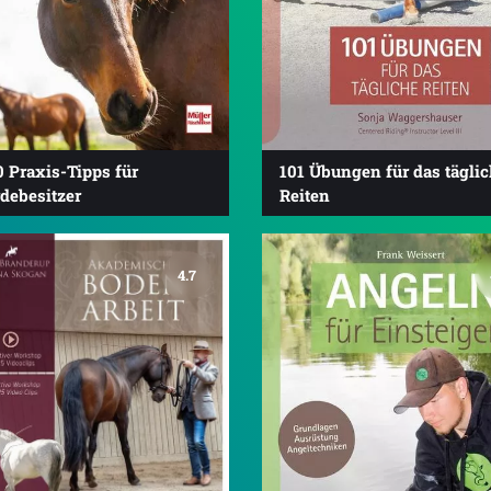
 Praxis-Tipps für
101 Übungen für das tägli
debesitzer
Reiten
4.7