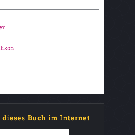
er
likon
e dieses Buch im Internet