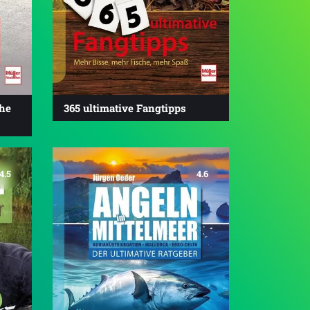
che
365 ultimative Fangtipps
4.5
4.6