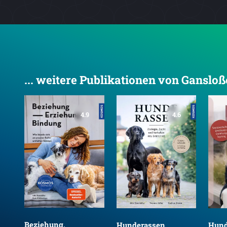
... weitere Publikationen von Gansloß
4.9
4.6
Beziehung,
Hunderassen
Hund