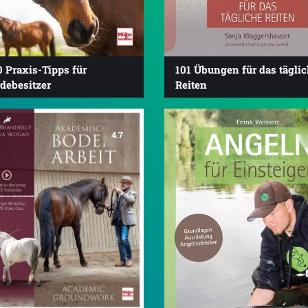
 Praxis-Tipps für
101 Übungen für das tägli
debesitzer
Reiten
4.7