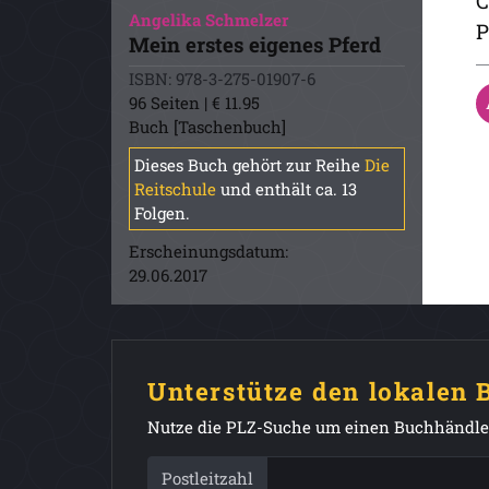
C
Angelika Schmelzer
P
Mein erstes eigenes Pferd
ISBN: 978-3-275-01907-6
96 Seiten | € 11.95
Buch [Taschenbuch]
Dieses Buch gehört zur Reihe
Die
Reitschule
und enthält ca. 13
Folgen.
Erscheinungsdatum:
29.06.2017
Unterstütze den lokalen
Nutze die PLZ-Suche um einen Buchhändler
Postleitzahl