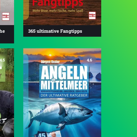
che
365 ultimative Fangtipps
4.5
4.6