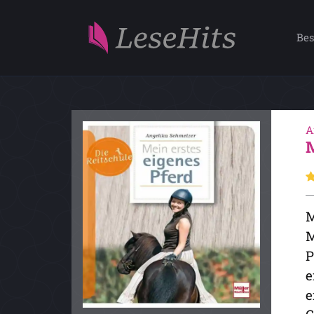
Bes
A
M
M
P
e
e