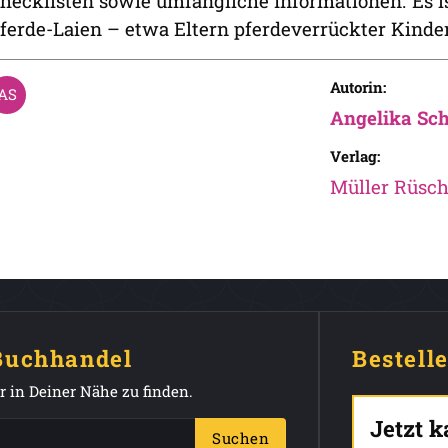
hecklisten sowie umfängliche Informationen. Es is
ferde-Laien – etwa Eltern pferdeverrückter Kinder
Autorin:
Angelika Sc
Verlag:
Müller Rüsch
 Buchhandel
Bestell
 in Deiner Nähe zu finden.
Jetzt 
Suchen