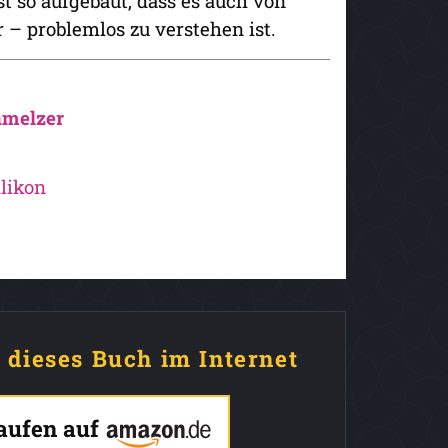
t so aufgebaut, dass es auch von
 – problemlos zu verstehen ist.
hmelzer
likon
e dieses Buch im Internet
kaufen auf