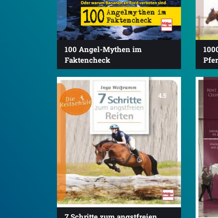
100 Angel-Mythen im
1000
Faktencheck
Pfer
4.5
7 Schritte zum angstfreien