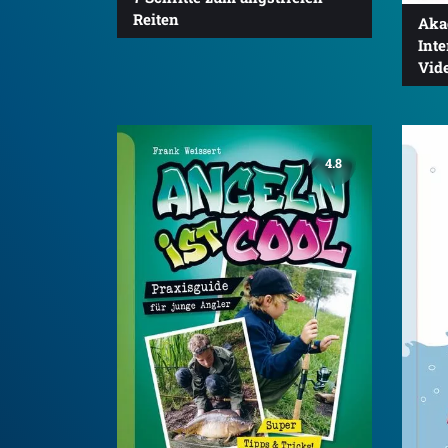
Reiten
Aka
Int
Vid
4.8