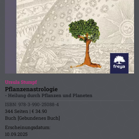
Ursula Stumpf
Pflanzenastrologie
- Heilung durch Pflanzen und Planeten
ISBN: 978-3-990-25088-4
344 Seiten | € 34.90
Buch [Gebundenes Buch]
Erscheinungsdatum:
10.09.2025