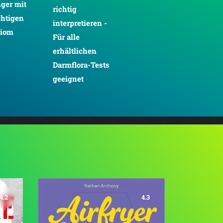
ger mit
richtig
chtigen
interpretieren -
biom
Für alle
erhältlichen
Darmflora-Tests
geeignet
4.2
4.3