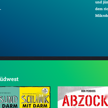
und jün
dem ri
-
Mikro
 Südwest
3.9