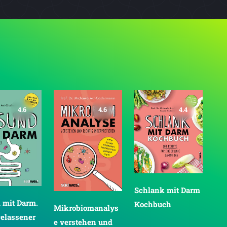
4.6
4.6
4.4
Schlank mit Darm
 mit Darm.
Kochbuch
Mikrobiomanalys
 gelassener
e verstehen und