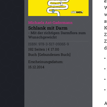
e
W
w
a
Michaela Axt-Gadermann
K
Schlank mit Darm
- Mit der richtigen Darmflora zum
Z
Wunschgewicht
Z
ISBN: 978-3-517-09365-9
d
192 Seiten | € 17.00
Buch [Gebundenes Buch]
•
Erscheinungsdatum:
15.12.2014
•
•
•
A