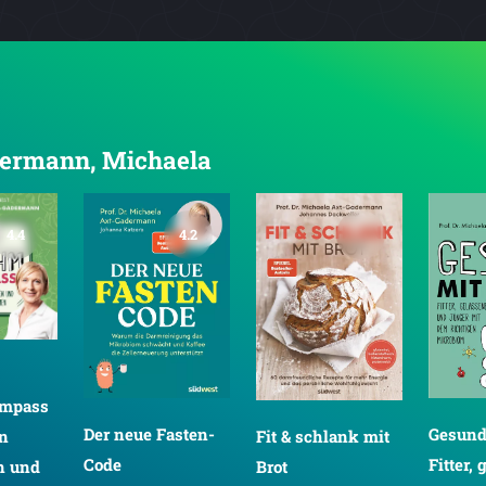
adermann, Michaela
4.4
4.2
mpass
Der neue Fasten-
Gesund
Fit & schlank mit
en
Code
Fitter,
Brot
n und