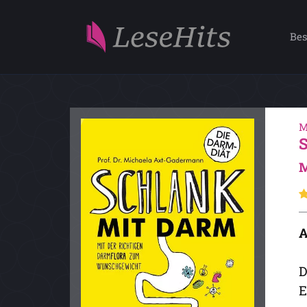
Bes
M
M
A
D
E