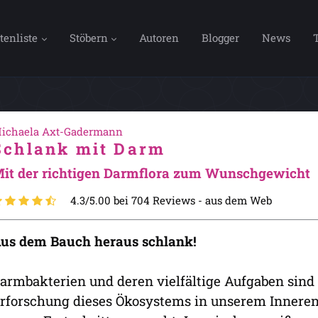
tenliste
Stöbern
Autoren
Blogger
News
ichaela Axt-Gadermann
Schlank mit Darm
it der richtigen Darmflora zum Wunschgewicht
4.3/5.00 bei 704 Reviews -
aus dem Web
us dem Bauch heraus schlank!
armbakterien und deren vielfältige Aufgaben sind 
rforschung dieses Ökosystems in unserem Inneren