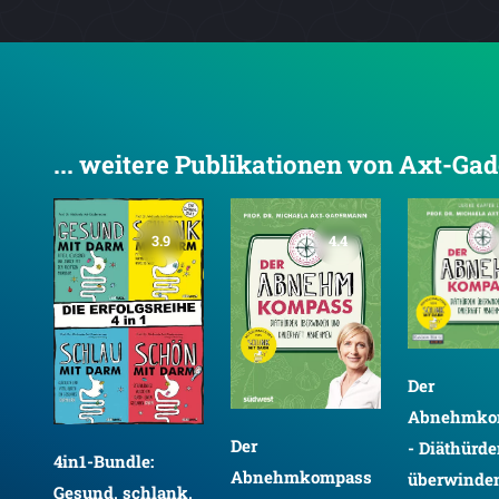
... weitere Publikationen von Axt-G
3.9
4.4
Der
Abnehmko
Der
- Diäthürd
4in1-Bundle:
Abnehmkompass
überwinde
Gesund, schlank,