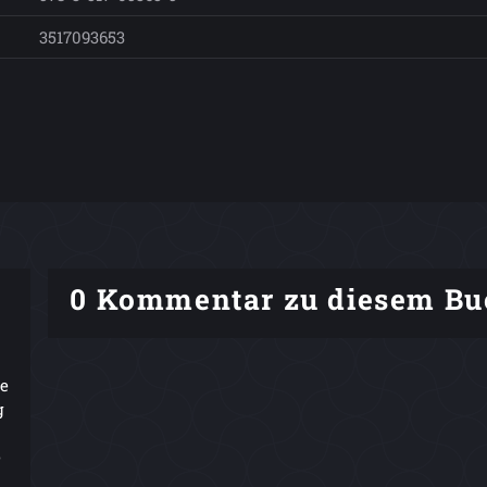
3517093653
0 Kommentar zu diesem Bu
le
g
e