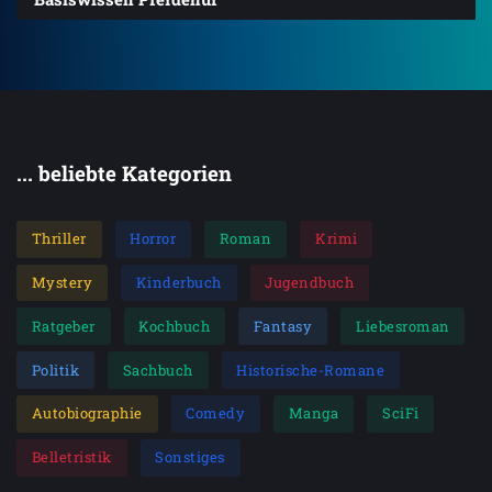
... beliebte Kategorien
Thriller
Horror
Roman
Krimi
Mystery
Kinderbuch
Jugendbuch
Ratgeber
Kochbuch
Fantasy
Liebesroman
Politik
Sachbuch
Historische-Romane
Autobiographie
Comedy
Manga
SciFi
Belletristik
Sonstiges