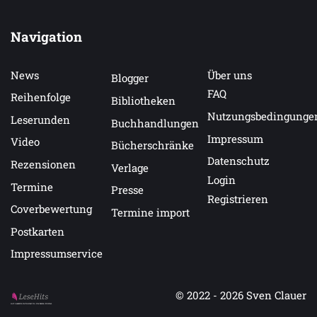
Navigation
News
Über uns
Blogger
FAQ
Reihenfolge
Bibliotheken
Nutzungsbedingunge
Leserunden
Buchhandlungen
Impressum
Video
Bücherschränke
Datenschutz
Rezensionen
Verlage
Login
Termine
Presse
Registrieren
Coverbewertung
Termine import
Postkarten
Impressumservice
© 2022 - 2026
Sven Clauer
Auf LeseHits.de findest Du die besten Bücher.