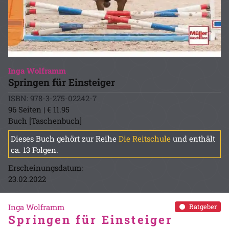
Inga Wolframm
Springen für Einsteiger
ISBN: 978-3-275-02242-7
96 Seiten | € 11.95
Buch [Taschenbuch]
Dieses Buch gehört zur Reihe
Die Reitschule
und enthält
ca. 13 Folgen.
Erscheinungsdatum:
23.02.2022
Inga Wolframm
Ratgeber
Springen für Einsteiger