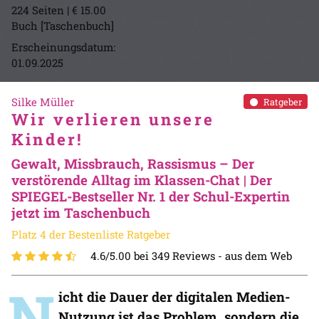
224 Seiten | € 15.00
Buch [Taschenbuch]
Erscheinungsdatum:
01.09.2025
Silke Müller
Ratgeber
Wir verlieren unsere
Kinder!
Gewalt, Missbrauch, Rassismus – Der
verstörende Alltag im Klassen-Chat | Der
SPIEGEL-Bestseller Nr. 1 der Schul-Expertin
jetzt im Taschenbuch
Platz 4 der Bestenliste Ratgeber
4.6/5.00 bei 349 Reviews -
aus dem Web
N
icht die Dauer der digitalen Medien-
Nutzung ist das Problem, sondern die