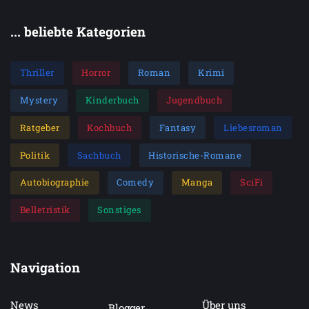
... beliebte Kategorien
Thriller
Horror
Roman
Krimi
Mystery
Kinderbuch
Jugendbuch
Ratgeber
Kochbuch
Fantasy
Liebesroman
Politik
Sachbuch
Historische-Romane
Autobiographie
Comedy
Manga
SciFi
Belletristik
Sonstiges
Navigation
News
Über uns
Blogger