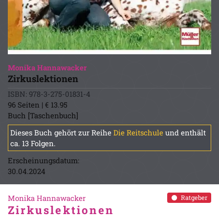
Monika Hannawacker
Zirkuslektionen
ISBN: 978-3-275-01831-4
96 Seiten | € 13.95
Buch [Taschenbuch]
Dieses Buch gehört zur Reihe
Die Reitschule
und enthält
ca. 13 Folgen.
Erscheinungsdatum:
30.04.2024
Monika Hannawacker
Ratgeber
Zirkuslektionen