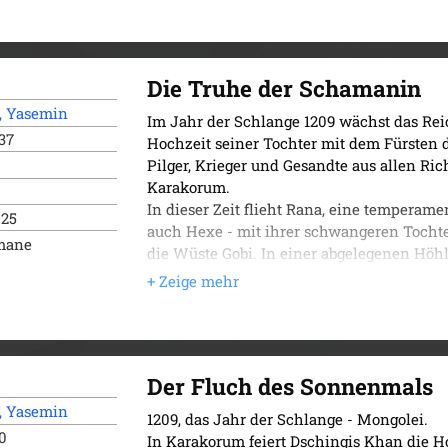
Die Truhe der Schamanin
, Yasemin
Im Jahr der Schlange 1209 wächst das Re
37
Hochzeit seiner Tochter mit dem Fürsten 
Pilger, Krieger und Gesandte aus allen Ri
Karakorum.
In dieser Zeit flieht Rana, eine temperame
025
auch Hexe - mit ihrer schwangeren Tochte
omane
die Wüste Gobi. In einer abgelegenen Höhl
Doch der Frieden währt nicht lange: Der
Ranas Wagen und raubt ihre Truhe - ein wer
Gegenstände und geheimer Manuskripte.
Rana nimmt die Verfolgung quer durch die 
Krafttier Ak-Bala, einer frechen Schneeleo
Der Fluch des Sonnenmals
Derwisch verkleidet und mit dem spreche
Großvaters im Gepäck, ist ebenfalls unter
, Yasemin
1209, das Jahr der Schlange - Mongolei.
gelehrte Mönch und Kämpfer Dawa Rinpoch
0
In Karakorum feiert Dschingis Khan die Ho