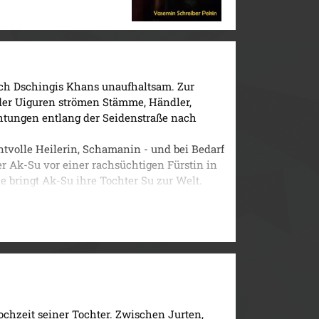
ich Dschingis Khans unaufhaltsam. Zur
der Uiguren strömen Stämme, Händler,
chtungen entlang der Seidenstraße nach
ntvolle Heilerin, Schamanin - und bei Bedarf
r Ak-Su vor einer rachsüchtigen Fürstin in
e bringt Ak-Su ihre Tochter Su zur Welt.
 plündernde Mongole Khünbish entdeckt
tvolles Erbstück voller ritueller
Steppe auf, begleitet von ihrem verspielten
pardin. Der irische Spion Lewellyn, als
nden Schädel seines verstorbenen Druiden-
wegs. Aus dem fernen Tibet macht sich der
e auf den Weg - konfrontiert mit alten
chzeit seiner Tochter. Zwischen Jurten,