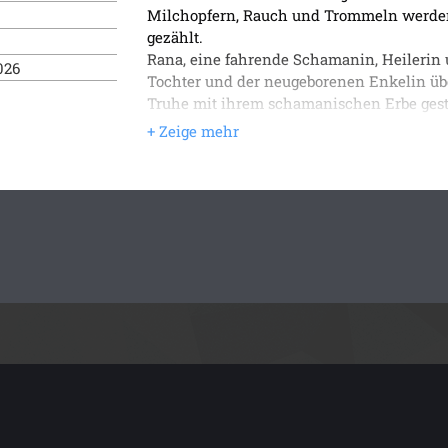
Gefühlen und Rivalitäten.
Milchopfern, Rauch und Trommeln werde
Ihre Wege kreuzen sich, und beide Männe
gezählt.
hingezogen.
Rana, eine fahrende Schamanin, Heilerin u
026
Ein vielschichtiger Roman über Macht, H
Tochter und der neugeborenen Enkelin übe
Spiritualität und Weltlichkeit - mit fei
Truhe mit ihrem schamanischen Erbe gest
tiefen Einblick in eine faszinierende Epoc
auftaucht, will Rana nur eines: sie zurück
Denn ohne ihre Truhe und mit dem feuerr
zum Spielball der Mächtigen. Das Mal ver
kleinen Su. Kaum in Karakorum angekomme
einer will Rache, der andere das Kind.
Unterwegs kreuzt sich ihr Weg mit Lewellyn
begleitet vom Schädel seines Großvaters 
als Spion im Dienst Sultan Saladins in D
die Schlinge enger zieht, bieten Dawa R
Schutz. Doch jeder Schritt näher zur Truhe 
Begierde und Macht.
Ein historischer Roman auf der Seidenstr
dicht beieinanderliegen. Manchmal sogar 