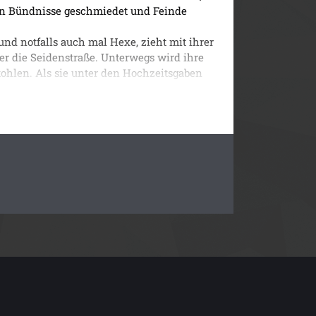
n Bündnisse geschmiedet und Feinde
r fühlen sich unweigerlich zu Rana
nd notfalls auch mal Hexe, zieht mit ihrer
erkunft und das Ringen zwischen
r die Seidenstraße. Unterwegs wird ihre
nem Humor, mystischen Elementen und einem
ohlen. Als sie unter den Hochzeitsgaben
he.
holen.
oten Sonnenmal in der Handfläche wird sie
rät die wahre Herkunft von Rana und der
n, sind ihnen zwei Feinde auf den Fersen:
, der als Derwisch verkleidet eintrifft -
Dylan, dem er nachts von seinen Abenteuern
amaskus erzählt. Und während sich um Rana
inpoche und seine tibetischen Kampfmönche
führt tiefer in ein Netz aus Misstrauen,
aße, wo Geschichte, Mystik und Machtspiele
im selben Zelt.