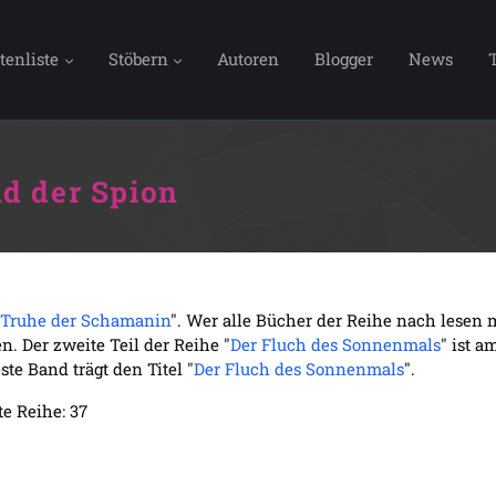
tenliste
Stöbern
Autoren
Blogger
News
d der Spion
 Truhe der Schamanin
". Wer alle Bücher der Reihe nach lesen 
. Der zweite Teil der Reihe "
Der Fluch des Sonnenmals
" ist a
te Band trägt den Titel "
Der Fluch des Sonnenmals
".
e Reihe: 37