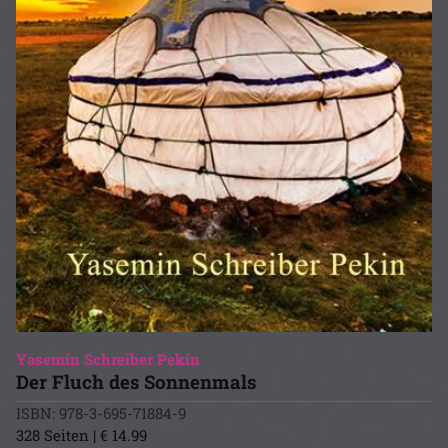
Yasemin Schreiber Pekin
Der Fluch des Sonnenmals
ISBN: 978-3-695-71884-9
328 Seiten | € 14.99