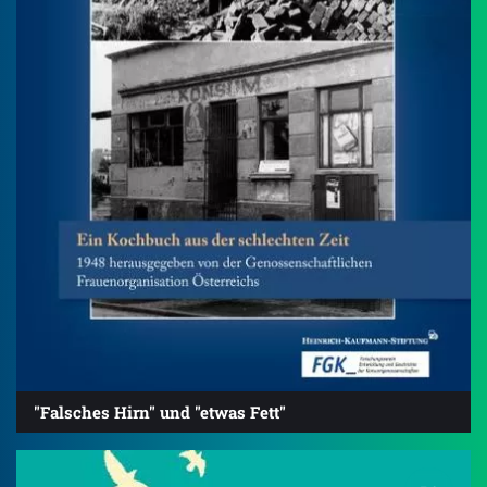
"Falsches Hirn" und "etwas Fett"