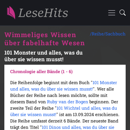
Wimmeliges Wissen
/Reihe/
Sachbuch
über fabelhafte Wesen
101 Monster und alles, was du
über sie wissen musst!
Chronologie aller Bände (1 - 6)
Die Reihenfolge beginnt mit dem Buch "
101 Monster
und alles, was du über sie wissen musst!
". Wer alle
Bücher der Reihe nach lesen möchte, sollte mit
diesem Band von
Ruby van der Bogen
beginnen. Der
zweite Teil der Reihe "
101 Wichtel und alles, was du
über sie wissen musst!
" ist am 13.09.2024 erschienen.
Die Reihe umfasst derzeit 6 Bände. Der neueste Band
trägt den Titel "
101 Dinos und alles, was du über sie