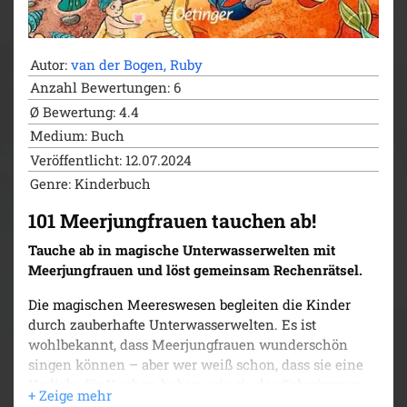
Forscherin. Fantasiewelten sind ihr Zuhause. In ihren
Büchern verrät sie die spannendsten und lustigsten
Fakten, die sie bei ihrer Recherche ermitteln konnte.
Autor:
van der Bogen, Ruby
„101 Monster“ ist nach „101 Einhörner“ und „101
Anzahl Bewertungen: 6
Meerjungfrauen“ der dritte Band ihrer Erfolgsreihe.
Ø Bewertung: 4.4
Medium: Buch
Veröffentlicht: 12.07.2024
Genre: Kinderbuch
101 Meerjungfrauen tauchen ab!
Tauche ab in magische Unterwasserwelten mit
Meerjungfrauen und löst gemeinsam Rechenrätsel.
Die magischen Meereswesen begleiten die Kinder
durch zauberhafte Unterwasserwelten. Es ist
wohlbekannt, dass Meerjungfrauen wunderschön
singen können – aber wer weiß schon, dass sie eine
Vorliebe für Kuchen haben, wie sie das Schwimmen
lernen oder dass sie am liebsten mit den Fischen in