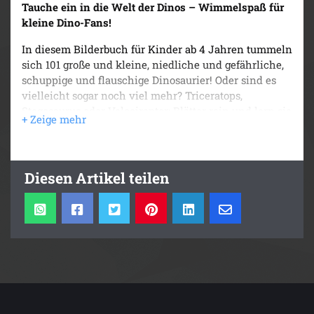
Tauche ein in die Welt der Dinos – Wimmelspaß für
kleine Dino-Fans!
In diesem Bilderbuch für Kinder ab 4 Jahren tummeln
sich 101 große und kleine, niedliche und gefährliche,
schuppige und flauschige Dinosaurier! Oder sind es
vielleicht sogar noch viel mehr? Triceratops,
Stegosaurus oder Velociraptor: Blätter rein und lern sie
alle kennen! Wie kamen T. rex-Babys auf die Welt?
Was haben Dinos so gefuttert? Wie sahen Dino-
Haufen aus? Was ist eigentlich mit den Dinos
passiert? Und gibt es vielleicht auch heute noch
Diesen Artikel teilen
Dinosaurier? Ein Wimmelbuch voller erstaunlicher
und spannender Fakten!
101 Dinos und alles, was du über sie wissen musst!:
Das wunderbare Dinosaurier-Wimmelbuch
Perfekt für kleine Dino-Expert*innen:
Begeistere
Kinder ab 4 Jahren mit einem fantastischen
Dinosaurier-Wimmelbuch voller verblüffender