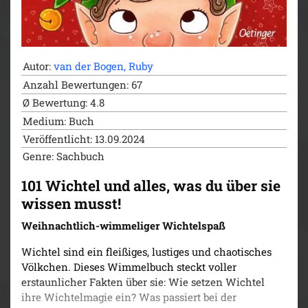
macht.
Die Bestseller-Reihe: Mit wunderbaren
Geschichten von Ruby van der Bogen und
Einhorn-tastischen Bildern von Alexandra Helm.
Autor:
van der Bogen, Ruby
Anzahl Bewertungen: 67
Das zauberhafte Vorlesebuch ist ein Muss für jedes
Bücherregal kleiner Einhorn-Fans. Eine einzigartige
Ø Bewertung: 4.8
Reise in die fantastische Welt der Einhörner und ein
Medium: Buch
magisches Vorlesevergnügen für Familien mit
Veröffentlicht: 13.09.2024
Kindern ab 4 Jahren.
Genre: Sachbuch
101 Wichtel und alles, was du über sie
wissen musst!
Weihnachtlich-wimmeliger Wichtelspaß
Wichtel sind ein fleißiges, lustiges und chaotisches
Völkchen. Dieses Wimmelbuch steckt voller
erstaunlicher Fakten über sie: Wie setzen Wichtel
ihre Wichtelmagie ein? Was passiert bei der