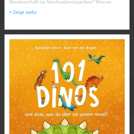
Meisterschaft im Geschenkeeinpacken? Warum
ziehen Wichtel in der Adventszeit bei Familien ein
und wohnen hinter einem Türchen in der Wand?
In diesem Wichtelbuch für Kinder ab 4 Jahren
tummeln sich 101 freche Weihnachtswichtel.
Wimmelige Szenen entführen in die wunderbare
Wichtelwelt und begeistern mit lustigen Details und
wichteligen Fakten. Ein stimmungsvoller Begleiter
durch die Vorweihnachtszeit und ein großer
Wimmelspaß für große und kleine Wichtelfans.
101 Wichtel und alles, was du über sie wissen musst:
Von Wichteln empfohlen
Zwei Trends in einem: Kunterbuntes
Wimmelbuch mit lustigen Bildern und
Geschichten über Wichtel für Kinder ab 4 Jahren.
Wichtelbuch zum Vorlesen: Lustige Fakten über
den Alltag in der Wichtelwelt, die Wichtelbriefe
und die vielen lustigen Streiche der kleinen