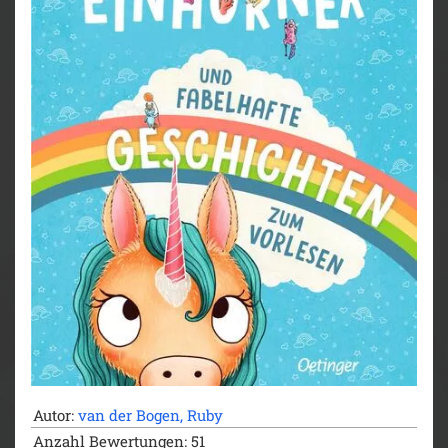
Vorlesen: Von Einhörnern empfohlen!
- Die Magie der Einhörner: Zauberhaftes Vorlesebuch
mit fantastischen Einhorn-Geschichten und
Illustrationen für Kinder ab 4 Jahren.
- Vorlesen und Wegträumen: Die fantasievollen
Geschichten eignen sich perfekt für kuschelige
Vorlesestunden.
- Die wunderbare Welt der Einhörner: Eine
unterhaltsame Entdeckungsreise, die kleine Einhorn-
Fans zu echten Einhorn-Expert*innen macht.
- Die Bestseller-Reihe: Mit wunderbaren Geschichten
von Ruby van der Bogen und Einhorn-tastischen
Bildern von Alexandra Helm.
Das zauberhafte Vorlesebuch ist ein Muss für jedes
Bücherregal kleiner Einhorn-Fans. Eine einzigartige
Reise in die fantastische Welt der Einhörner und ein
magisches Vorlesevergnügen für Familien mit
Kindern ab 4 Jahren.
Autor:
van der Bogen, Ruby
Anzahl Bewertungen: 51