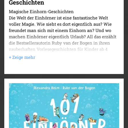
Geschichten
Magische Einhorn-Geschichten
Die Welt der Einhörner ist eine fantastische Welt
voller Magie. Wie sieht es dort eigentlich aus? Wie
freundet man sich mit einem Einhorn an? Und wo
machen Einhörner eigentlich Urlaub? All das erzählt
die Bestsellerautorin Ruby van der Bogen in ihren
zauberhaften Vorlesegeschichten für Kinder ab 4
Jahren. Ob von ihrem besten Freund, dem Einhorn
Enno MacHorn, oder von ihrem magischen Häuschen
in der Einhornwelt – das Buch steckt voller
märchenhafter Geschichten und Bilder, die einen
einzigartigen Einblick in das zauberhafte Universum
der Einhörner geben. Zusätzlich erfahren Kinder, wie
sie selbst zu kleinen Einhorntolog*innen werden und
die Einhornwelt ganz einfach selbst erforschen
können. Ein wunderbarer Vorlesespaß für große und
kleine Einhorn-Fans und eine fantastische Reise in
eine Welt voller Wunder!
101 Einhörner und fabelhafte Geschichten zum