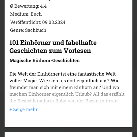
Ø Bewertung: 4.4
Medium: Buch
Veröffentlicht: 09.08.2024
Genre: Sachbuch
101 Einhörner und fabelhafte
Geschichten zum Vorlesen
Magische Einhorn-Geschichten
Die Welt der Einhörner ist eine fantastische Welt
voller Magie. Wie sieht es dort eigentlich aus? Wie
freundet man sich mit einem Einhorn an? Und wo
machen Einhörner eigentlich Urlaub? All das erzählt
die Bestsellerautorin Ruby van der Bogen in ihren
zauberhaften Vorlesegeschichten für Kinder ab 4
Jahren. Ob von ihrem besten Freund, dem Einhorn
Enno MacHorn, oder von ihrem magischen Häuschen
in der Einhornwelt – das Buch steckt voller
märchenhafter Geschichten und Bilder, die einen