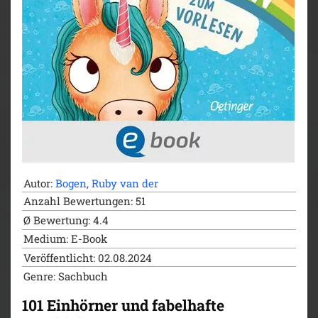
Rechnen und Lesen verbindet und mit
unterhaltsamen Geschichten und spannenden
Rechenrätseln für Erfolgserlebnisse und jede
Menge Spaß sorgt
Für Kinder ab 6 Jahren:
Kurze Kapitel, große
Schrift, witzige Texte und bunte Illustrationen im
Wimmelbildstil sorgen für Spaß beim Lernen –
perfekt für Rechen- und Lesestarter*innen.
Autor:
Bogen, Ruby van der
Anzahl Bewertungen: 51
Ø Bewertung: 4.4
Medium: E-Book
Veröffentlicht: 02.08.2024
Genre: Sachbuch
101 Einhörner und fabelhafte