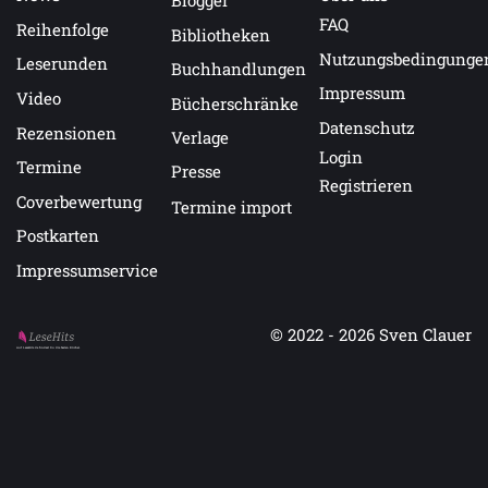
Blogger
der Stiftung Lesen.
FAQ
Reihenfolge
Bibliotheken
Nutzungsbedingunge
Leserunden
Buchhandlungen
Impressum
Video
Bücherschränke
Datenschutz
Rezensionen
Verlage
Login
Termine
Presse
Registrieren
Coverbewertung
Termine import
Postkarten
Impressumservice
© 2022 - 2026
Sven Clauer
Auf LeseHits.de findest Du die besten Bücher.