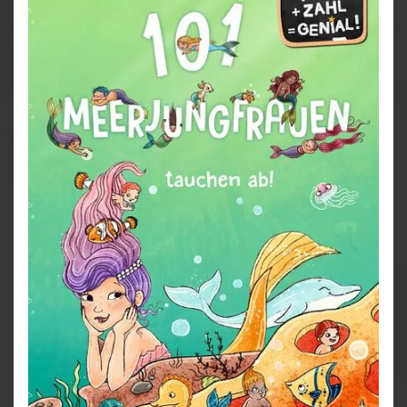
Ein Kinderbuch über Monster voller Fantasie und
zauberhaften Illustrationen.
101 Monster und alles, was du über sie wissen musst!
101 Monster tummeln sich in diesem magischen
Wimmelbuch. Kannst du sie alle entdecken?
Was Kinder schon immer über Monster wissen
wollten – wunderbar wimmelig und mit viel
Humor verpackt.
Auf jeder Seite warten kunterbunte, fantasievolle
und niedliche Illustrationen voller lustiger Details
und „Fakten“ über die fantastische Welt der
Monster.
Ein tolles Mutmachbuch, um Ängste zu
überwinden. Denn vor diesen Monstern braucht
sich niemand gruseln!
Bezauberndes Bilderbuch ab 4 Jahren zum
Vorlesen
Die Autorin Ruby van der Bogen ist Fabelwesen-