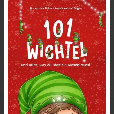
einzigartigen Einblick in das zauberhafte Universum
der Einhörner geben. Zusätzlich erfahren Kinder, wie
sie selbst zu kleinen Einhorntolog*innen werden und
die Einhornwelt ganz einfach selbst erforschen
können. Ein wunderbarer Vorlesespaß für große und
kleine Einhorn-Fans und eine fantastische Reise in
eine Welt voller Wunder!
101 Einhörner und fabelhafte Geschichten zum
Vorlesen: Von Einhörnern empfohlen!
Die Magie der Einhörner: Zauberhaftes
Vorlesebuch mit fantastischen Einhorn-
Geschichten und Illustrationen für Kinder ab 4
Jahren.
Vorlesen und Wegträumen: Die fantasievollen
Geschichten eignen sich perfekt für kuschelige
Vorlesestunden.
Die wunderbare Welt der Einhörner: Eine
unterhaltsame Entdeckungsreise, die kleine
Einhorn-Fans zu echten Einhorn-Expert*innen