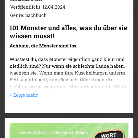
Veröffentlicht: 12.04.2024
Genre: Sachbuch
101 Monster und alles, was du über sie
wissen musst!
Achtung, die Monster sind los!
Wusstest du, dass Monster eigentlich ganz klein und
niedlich sind? Nur wenn sie schlechte Laune haben,
wachsen sie. Wenn man ihre Kuschelburgen unterm
Bett kaputtmacht, zum Beispiel. Oder ihnen ihr
Lieblingsessen wegnimmt: Marmorkuchen mit Milch.
Monster essen nämlich am liebsten Dinge, die mit M
anfangen. Alles, was du über Monster wissen musst,
erfährst du in diesem Buch. Und falls du ein Kind
kennst, das Angst vor Monstern hat, erzählst du ihm
einfach, was du dann alles weißt. Denn das beste
Mittel gegen Angst ist Wissen!