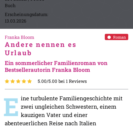
Buch
Erscheinungsdatum:
13.03.2026
Franka Bloom
Roman
Andere nennen es
Urlaub
Ein sommerlicher Familienroman von
Bestsellerautorin Franka Bloom
5.00/5.00 bei 1 Reviews
E
ine turbulente Familiengeschichte mit
zwei ungleichen Schwestern, einem
kauzigen Vater und einer
abenteuerlichen Reise nach Italien