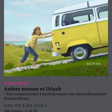
Franka Bloom
Andere nennen es Urlaub
- Ein sommerlicher Familienroman von Bestsellerautorin
Franka Bloom
ISBN: 978-3-499-01752-0
384 Seiten | € 14.00