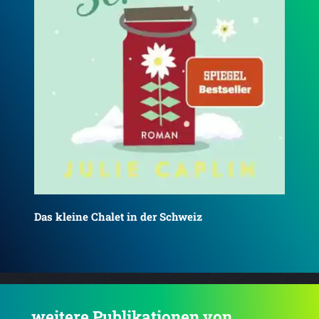
Das kleine Cottage in Irland
Das
.... weitere Publikationen von