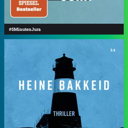
#5MinutenJura
3.4