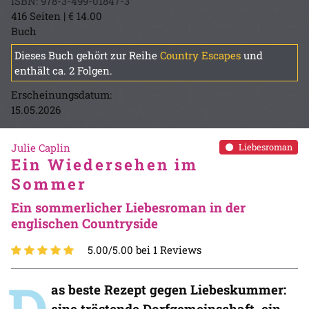
ISBN: 978-3-499-01847-3
416 Seiten | € 14.00
Buch
Dieses Buch gehört zur Reihe
Country Escapes
und
enthält ca. 2 Folgen.
Erscheinungsdatum:
15.05.2026
Julie Caplin
Liebesroman
Ein Wiedersehen im
Sommer
Ein sommerlicher Liebesroman in der
englischen Countryside
5.00/5.00 bei 1 Reviews
D
as beste Rezept gegen Liebeskummer:
eine tröstende Dorfgemeinschaft, ein