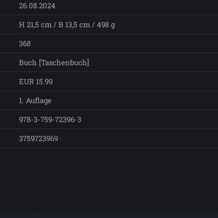
26.08.2024
H 21,5 cm / B 13,5 cm / 498 g
368
Buch [Taschenbuch]
EUR 15.99
1. Auflage
978-3-759-72396-3
3759723969