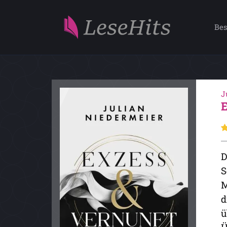
Bes
J
D
S
M
d
ü