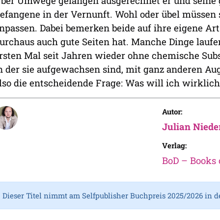
ber Umwege gelangen ausgerechnet er und seine gr
efangene in der Vernunft. Wohl oder übel müssen 
npassen. Dabei bemerken beide auf ihre eigene Art
urchaus auch gute Seiten hat. Manche Dinge laufe
rsten Mal seit Jahren wieder ohne chemische Subst
n der sie aufgewachsen sind, mit ganz anderen Auge
lso die entscheidende Frage: Was will ich wirklic
Autor:
Julian Niede
Verlag:
BoD – Books
Dieser Titel nimmt am Selfpublisher Buchpreis 2025/2026 in d