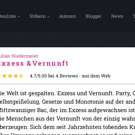
tenliste
Stöbern
Autoren
Blogger
News
ulian Niedermeier
Exzess &Vernunft
4.7/5.00 bei 4 Reviews -
aus dem Web
ie Welt ist gespalten. Exzess und Vernunft. Party, 
elbstgeißelung, Gesetze und Monotonie auf der and
ittzwanziger Bac, der im Exzess aufgewachsen ist.
ie Menschen aus der Vernunft von der einzig wahr
berzeugen: Sich dem seit Jahrzehnten tobenden Kr