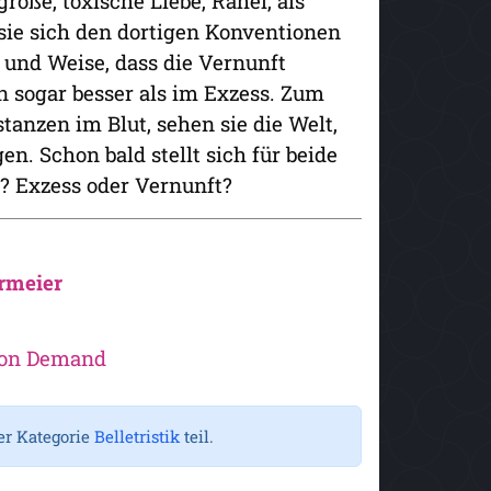
oße, toxische Liebe, Rahel, als
sie sich den dortigen Konventionen
 und Weise, dass die Vernunft
n sogar besser als im Exzess. Zum
anzen im Blut, sehen sie die Welt,
n. Schon bald stellt sich für beide
h? Exzess oder Vernunft?
rmeier
 on Demand
er Kategorie
Belletristik
teil.