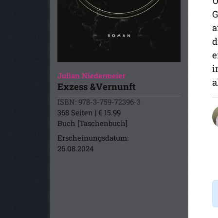
Ü
G
a
d
e
i
Julian Niedermeier
a
Exzess &Vernunft
ISBN: 978-3-759-72396-3
368 Seiten | € 15.99
Buch [Taschenbuch]
Erscheinungsdatum:
26.08.2024