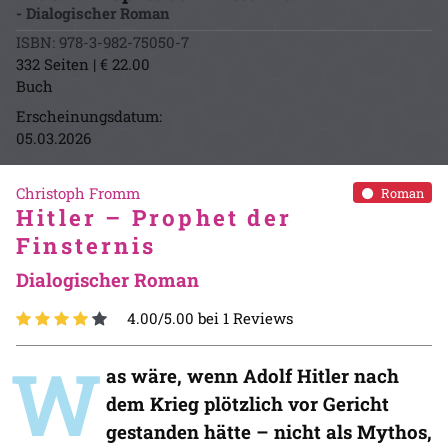
- Dialogischer Roman
ISBN: 978-3-982-75050-7
332 Seiten | € 22.00
Buch
Erscheinungsdatum:
05.03.2026
Christoph Fromm
Roman
Hitler – Prophet der
Finsternis
Dialogischer Roman
4.00/5.00 bei 1 Reviews
W
as wäre, wenn Adolf Hitler nach
dem Krieg plötzlich vor Gericht
gestanden hätte – nicht als Mythos,