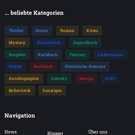
... beliebte Kategorien
Thriller
Horror
Roman
Krimi
Mystery
Kinderbuch
Jugendbuch
Ratgeber
Kochbuch
Fantasy
Liebesroman
Politik
Sachbuch
Historische-Romane
Autobiographie
Comedy
Manga
SciFi
Belletristik
Sonstiges
Navigation
News
Über uns
Blogger