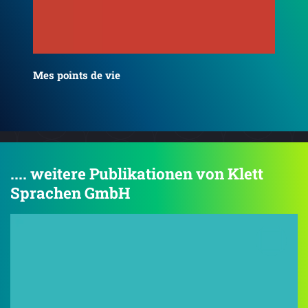
Ein
Nur wer fällt, lernt fliegen
.... weitere Publikationen von Klett
Sprachen GmbH