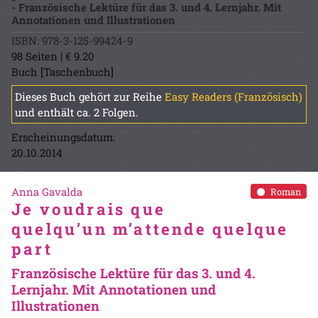
- Französische Lektüre für das 3. und 4. Lernjahr. Mit
Annotationen und Illustrationen
ISBN: 978-3-125-99424-9
98 Seiten | € 9.20
Buch [Taschenbuch]
Dieses Buch gehört zur Reihe
Easy Readers (Französisch)
und enthält ca. 2 Folgen.
Erscheinungsdatum:
20.10.2014
Anna Gavalda
Roman
Je voudrais que
quelqu’un m’attende quelque
part
Französische Lektüre für das 3. und 4.
Lernjahr. Mit Annotationen und
Illustrationen