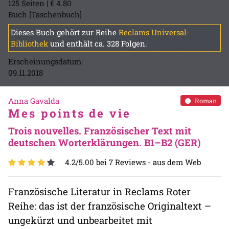
125 Seiten | € 4.80
Buch [Taschenbuch]
Dieses Buch gehört zur Reihe
Reclams Universal-
Bibliothek
und enthält ca. 328 Folgen.
Erscheinungsdatum:
09.11.2018
Anna Gavalda
Roman
Mes points de vie
Trois nouvelles. Französischer Text mit
deutschen Worterklärungen. B1–B2 (GER)
4.2/5.00 bei 7 Reviews -
aus dem Web
Französische Literatur in Reclams Roter
Reihe: das ist der französische Originaltext –
ungekürzt und unbearbeitet mit