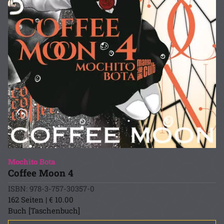
Mochito Bota
Coffee Moon 4
ISBN: 978-3-757-30357-0
162 Seiten | € 10.00
Buch [Taschenbuch]