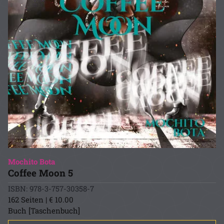
Mochito Bota
Coffee Moon 5
ISBN: 978-3-757-30358-7
162 Seiten | € 10.00
Buch [Taschenbuch]