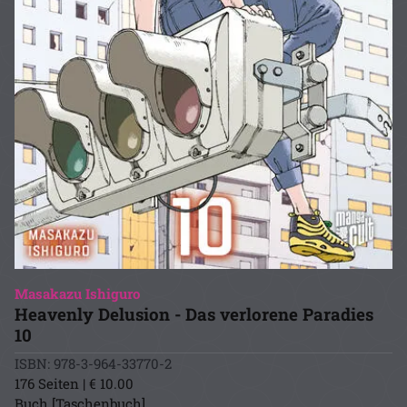
Masakazu Ishiguro
Heavenly Delusion - Das verlorene Paradies
10
ISBN: 978-3-964-33770-2
176 Seiten | € 10.00
Buch [Taschenbuch]