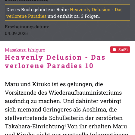
Dieses Buch gehört zur Reihe
Heavenly Delusion - Das
verlorene Paradies
und enthält ca. 3 Folgen.
Erscheinungsdatum:
04.09.2025
Masakazu Ishiguro
SciFi
Heavenly Delusion - Das
verlorene Paradies 10
Maru und Kiruko ist es gelungen, die
Vorsitzende des Wiederaufbauministeriums
ausfindig zu machen. Und dahinter verbirgt
sich niemand Geringeres als Aoshima, die
stellvertretende Schulleiterin der zerstörten
Takahara-Einrichtung! Von ihr erhalten Maru
und Kiruko nicht nur wertvolle Informationen