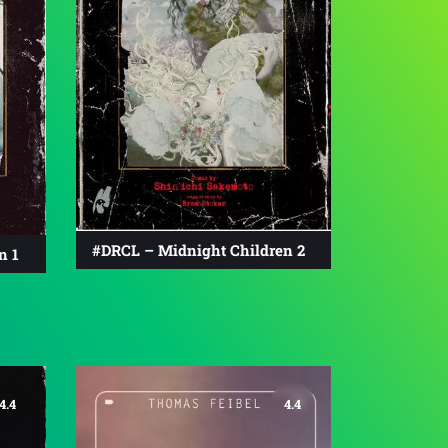
#DRCL – Midnight Children 2
n 1
4.4
4.4