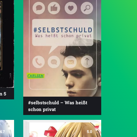
n 5
#selbstschuld – Was heißt
schon privat
4.7
5.0