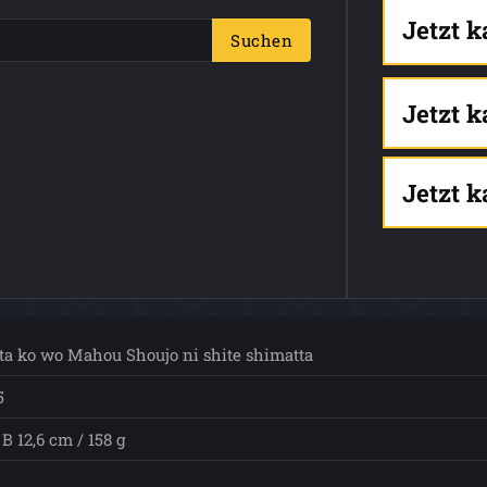
Jetzt 
Suchen
Jetzt 
Jetzt 
ta ko wo Mahou Shoujo ni shite shimatta
5
B 12,6 cm / 158 g