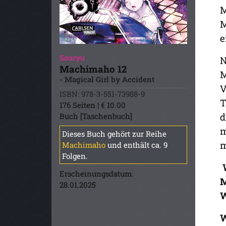
M
M
e
Souryu
N
Machimaho 12
M
- Magical Girl by Accident
V
ISBN: 978-3-551-73988-9
T
176 Seiten | € 10.00
d
Buch [Taschenbuch]
m
Dieses Buch gehört zur Reihe
m
Machimaho
und enthält ca. 9
Folgen.
W
Erscheinungsdatum:
M
28.01.2025
W
W