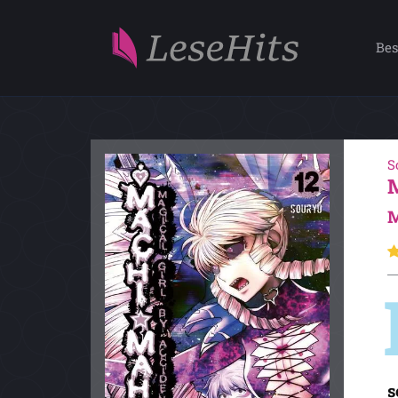
Bes
S
M
s