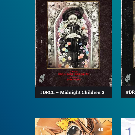
#DR
#DRCL – Midnight Children 3
4.5