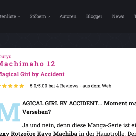
tenliste
Stöbern
Autoren
Blogger
News
ouryu
Machimaho 12
agical Girl by Accident
5.0/5.00 bei 4 Reviews -
aus dem Web
M
AGICAL GIRL BY ACCIDENT... Moment ma
Versehen?
Ja und nein, denn diese Manga-Serie ist 
exy Rotzgöre Kayo Machiba
in der Hauptrolle. De