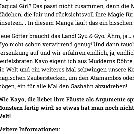
agical Girl? Das passt nicht zusammen, denn die M
ädchen, die fair und rücksichtsvoll ihre Magie f
insetzen... In diesem Manga läuft das ein bisschen
eue Götter braucht das Land! Gyu & Gyo. Ähm, ja…
yo nicht schon verwirrend genug! Und dann tauch
ersenkung auf und wir erfahren endlich, ja, endlic
eufelsbraten Kayo eigentlich aus Mudderns Röhre
ie Welt und ein weiteres Mal schwingen unsere Ke
agischen Zauberstecken, um den Atamambos oder 
ögen, ein für alle Mal den Gashahn abzudrehen!
ie Kayo, die lieber ihre Fäuste als Argumente sp
onstern fertig wird: so etwas hat man noch nicht
elt!
eitere Informationen: