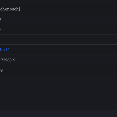
schenbuch]
0
0
ho 12
-73988-9
89