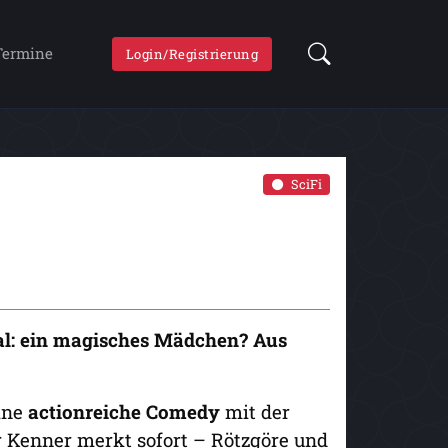
Termine
Login/Registrierung
SciFi
l: ein magisches Mädchen? Aus
eine
actionreiche Comedy
mit der
r Kenner merkt sofort – Rötzgöre und