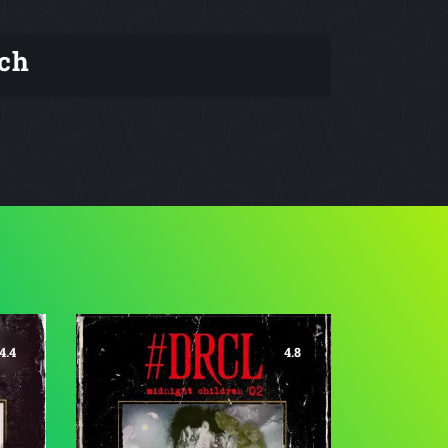
ch
4.4
4.8