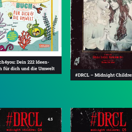
ch4you: Dein 222 Ideen-
h für dich und die Umwelt
#DRCL – Midnight Childre
4.5