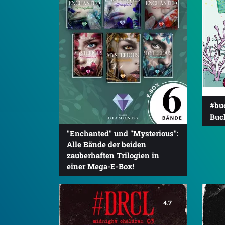
#bu
Buc
"Enchanted" und "Mysterious":
Alle Bände der beiden
zauberhaften Trilogien in
einer Mega-E-Box!
4.7