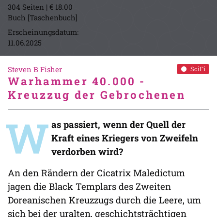
304 Seiten | € 18.00
Buch [Taschenbuch]
Erscheinungsdatum:
11.06.2025
Steven B Fisher
SciFi
Warhammer 40.000 -
Kreuzzug der Gebrochenen
W
as passiert, wenn der Quell der
Kraft eines Kriegers von Zweifeln
verdorben wird?
An den Rändern der Cicatrix Maledictum
jagen die Black Templars des Zweiten
Doreanischen Kreuzzugs durch die Leere, um
sich bei der uralten, geschichtsträchtigen