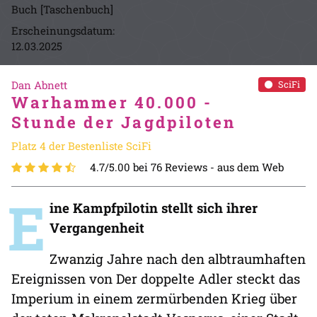
Buch [Taschenbuch]
Erscheinungsdatum:
12.03.2025
Dan Abnett
SciFi
Warhammer 40.000 -
Stunde der Jagdpiloten
Platz 4 der Bestenliste SciFi
4.7/5.00 bei 76 Reviews -
aus dem Web
E
ine Kampfpilotin stellt sich ihrer
Vergangenheit
Zwanzig Jahre nach den albtraumhaften
Ereignissen von Der doppelte Adler steckt das
Imperium in einem zermürbenden Krieg über