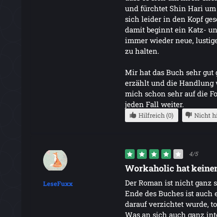
und fürchtet Shin Hari um
sich leider in den Kopf ges
damit beginnt ein Katz- un
immer wieder neue, lustige
zu halten.
Mir hat das Buch sehr gut
erzählt und die Handlung 
mich schon sehr auf die F
jeden Fall weiter.
Hilfreich (0)
Nicht hi
4/5
Workaholic hat keine
Der Roman ist nicht ganz s
LeseFuxx
Ende des Buches ist auch 
darauf verzichtet wurde, t
Was an sich auch ganz int