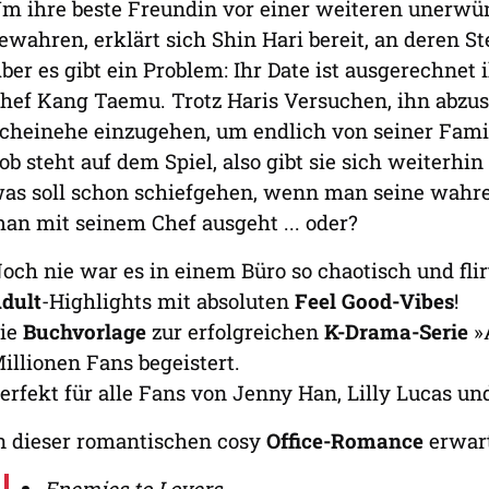
m ihre beste Freundin vor einer weiteren unerwü
ewahren, erklärt sich Shin Hari bereit, an deren St
ber es gibt ein Problem: Ihr Date ist ausgerechnet ih
hef Kang Taemu. Trotz Haris Versuchen, ihn abzus
cheinehe einzugehen, um endlich von seiner Famil
ob steht auf dem Spiel, also gibt sie sich weiterhin
as soll schon schiefgehen, wenn man seine wahre
an mit seinem Chef ausgeht ... oder?
och nie war es in einem Büro so chaotisch und fli
dult
-Highlights mit absoluten
Feel Good-Vibes
!
ie
Buchvorlage
zur erfolgreichen
K-Drama-Serie
»A
illionen Fans begeistert.
erfekt für alle Fans von Jenny Han, Lilly Lucas u
n dieser romantischen cosy
Office-Romance
erwart
Enemies to Lovers