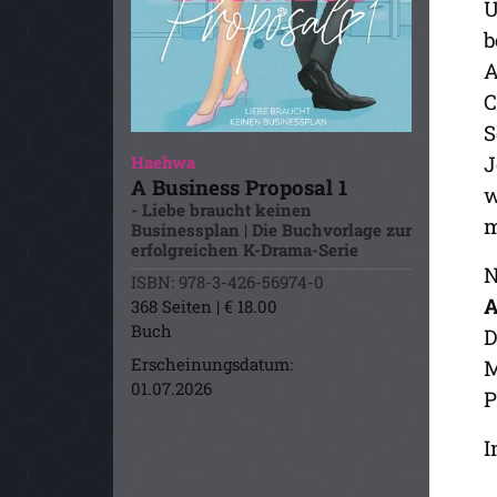
U
b
A
C
S
J
Haehwa
A Business Proposal 1
w
- Liebe braucht keinen
m
Businessplan | Die Buchvorlage zur
erfolgreichen K-Drama-Serie
N
ISBN: 978-3-426-56974-0
A
368 Seiten | € 18.00
Buch
D
Erscheinungsdatum:
M
01.07.2026
P
I