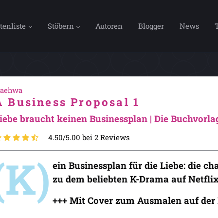
tenliste
Stöbern
Autoren
Blogger
News
aehwa
A Business Proposal 1
iebe braucht keinen Businessplan | Die Buchvorla
4.50/5.00 bei 2 Reviews
(K)
ein Businessplan für die Liebe: die 
zu dem beliebten K-Drama auf Netflix
+++ Mit Cover zum Ausmalen auf der 