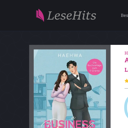
Bes
H
L