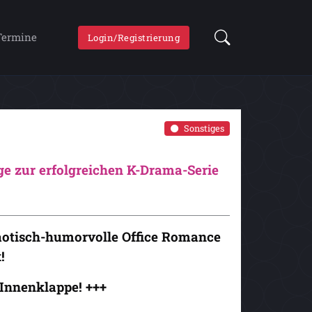
Termine
Login/Registrierung
Sonstiges
ge zur erfolgreichen K-Drama-Serie
chaotisch-humorvolle Office Romance
!
Innenklappe! +++