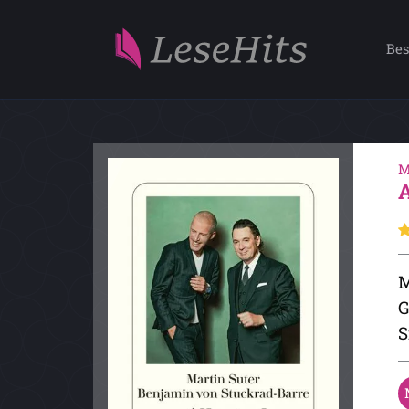
Bes
M
M
G
S