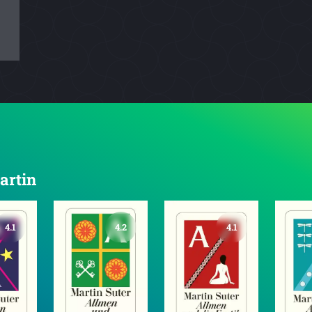
artin
4.1
4.2
4.1