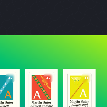
4.2
4.2
4.1