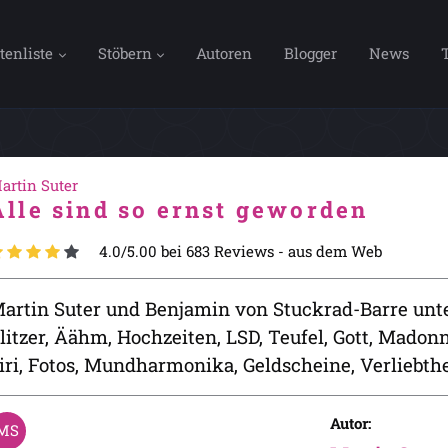
tenliste
Stöbern
Autoren
Blogger
News
artin Suter
Alle sind so ernst geworden
4.0/5.00 bei 683 Reviews -
aus dem Web
artin Suter und Benjamin von Stuckrad-Barre unte
litzer, Äähm, Hochzeiten, LSD, Teufel, Gott, Madon
iri, Fotos, Mundharmonika, Geldscheine, Verliebth
Autor: