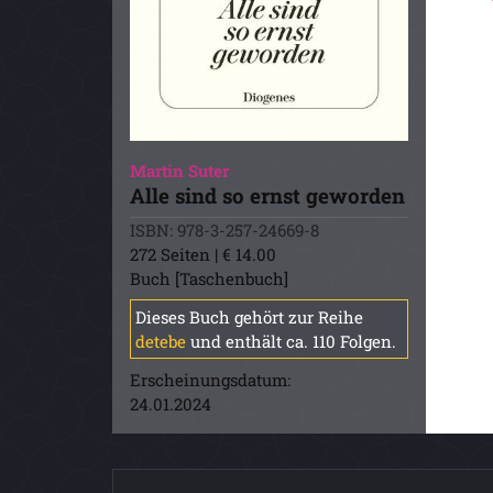
Martin Suter
Alle sind so ernst geworden
ISBN: 978-3-257-24669-8
272 Seiten | € 14.00
Buch [Taschenbuch]
Dieses Buch gehört zur Reihe
detebe
und enthält ca. 110 Folgen.
Erscheinungsdatum:
24.01.2024