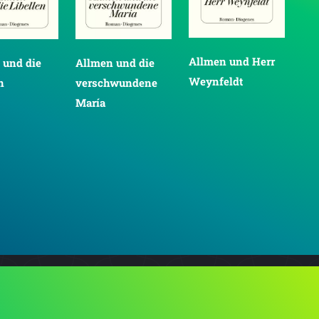
Allmen und Herr
 und die
Allmen und die
Bus
Weynfeldt
n
verschwundene
María