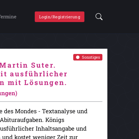
Termine
Login/Registrierung
Sonstiges
Martin Suter.
it ausführlicher
n mit Lösungen.
rungen)
te des Mondes - Textanalyse und
 Abituraufgaben. Königs
ausführlicher Inhaltsangabe und
 und kostet weniger Zeit zur