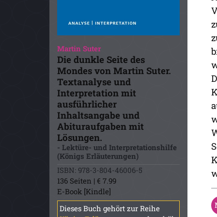
V
z
z
Martin Suter
b
Die dunkle Seite des
w
Mondes von Martin Suter.
D
Textanalyse und
K
Interpretation mit
ausführlicher
a
Inhaltsangabe und
w
Abituraufgaben mit
W
Lösungen.
S
- Lektüre- und Interpretationshilfe
(Königs Erläuterungen)
K
ISBN: 978-3-804-46006-5
w
136 Seiten | € 7.99
E-Book [Kindle]
Dieses Buch gehört zur Reihe