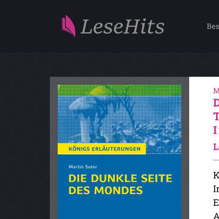
Bes
M
L
K
I
E
A