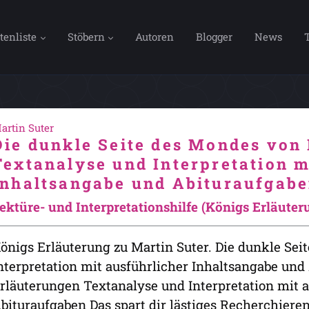
tenliste
Stöbern
Autoren
Blogger
News
artin Suter
Die dunkle Seite des Mondes von 
Textanalyse und Interpretation m
Inhaltsangabe und Abituraufgabe
ektüre- und Interpretationshilfe (Königs Erläute
önigs Erläuterung zu Martin Suter. Die dunkle Sei
nterpretation mit ausführlicher Inhaltsangabe und
rläuterungen Textanalyse und Interpretation mit 
bituraufgaben Das spart dir lästiges Recherchieren