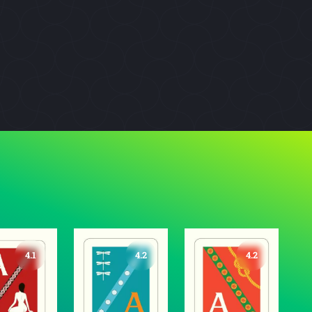
4.1
4.2
4.2