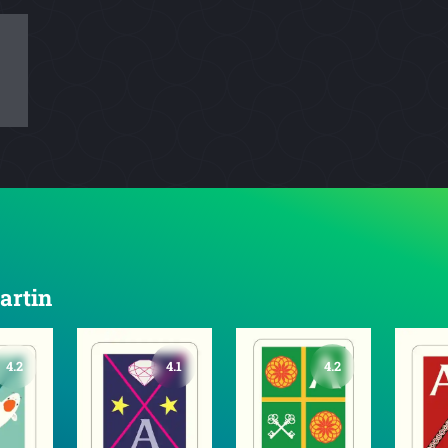
artin
4.2
4.1
4.2