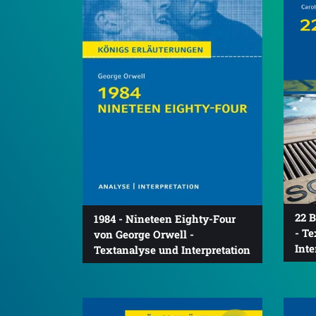
22 
1984 - Nineteen Eighty-Four
- T
von George Orwell -
Inte
Textanalyse und Interpretation