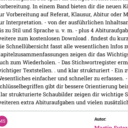
orbereitung. In einem Band bieten dir die neuen 
ur Vorbereitung auf Referat, Klausur, Abitur oder M
ur Interpretation. - von der ausführlichen Inhalts
is zu Stil und Sprache u. v. m. - plus 4 Abiturauf
eitere zum kostenlosen Download . findest du kurz
ie Schnellübersicht fasst alle wesentlichen Infos
apitelzusammenfassungen zeigen dir das Wichtigst
uch zum Wiederholen. - Das Stichwortregister erm
ichtiger Textstellen. . und klar strukturiert - Ein 
esentliches einfacher und schneller zu erfassen. -
chlüsselbegriffen gibt dir bessere Orientierung be
lar strukturierte Schaubilder zeigen dir wichtige S
eiteren extra Abituraufgaben und vielen zusätzli
Autor:
Martin Suter