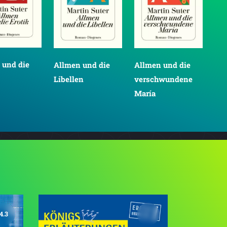
 und die
Al
Allmen und die
Allmen und die
We
Libellen
verschwundene
María
4.3