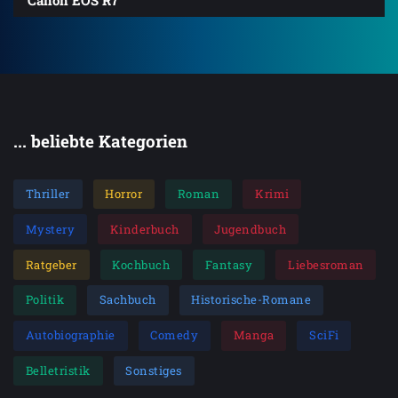
... beliebte Kategorien
Thriller
Horror
Roman
Krimi
Mystery
Kinderbuch
Jugendbuch
Ratgeber
Kochbuch
Fantasy
Liebesroman
Politik
Sachbuch
Historische-Romane
Autobiographie
Comedy
Manga
SciFi
Belletristik
Sonstiges