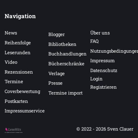
Navigation
News
Über uns
Blogger
FAQ
Reihenfolge
Bibliotheken
Nutzungsbedingunge
Leserunden
Buchhandlungen
Impressum
Video
Bücherschränke
Datenschutz
Rezensionen
Verlage
Login
Termine
Presse
Registrieren
Coverbewertung
Termine import
Postkarten
Impressumservice
© 2022 - 2026
Sven Clauer
Auf LeseHits.de findest Du die besten Bücher.