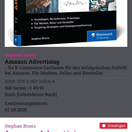
Stephan Bruns
Amazon Advertising
- Ihr E-Commerce-Leitfaden für den erfolgreichen Auftritt
bei Amazon. Für Marken, Seller und Hersteller
ISBN: 978-3-367-10514-4
568 Seiten | € 49.90
Buch [Gebundenes Buch]
Erscheinungsdatum:
07.08.2025
Stephan Bruns
Sonstiges