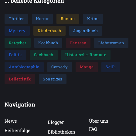
... beliebte Kategorien
Thriller
Horror
Roman
Krimi
Mystery
Kinderbuch
Jugendbuch
Ratgeber
Kochbuch
Fantasy
Liebesroman
Politik
Sachbuch
Historische-Romane
Autobiographie
Comedy
Manga
SciFi
Belletristik
Sonstiges
Navigation
News
Über uns
Blogger
FAQ
Reihenfolge
Bibliotheken