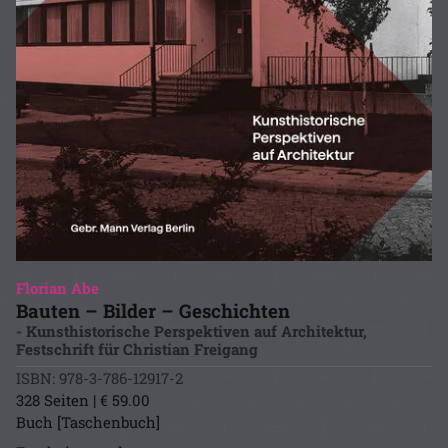
Florian Abe
Bauten – Bilder – Geschichten
- Kunsthistorische Perspektiven auf Architektur,
Festschrift für Christian Freigang
ISBN: 978-3-786-12917-2
328 Seiten | € 59.00
Buch [Taschenbuch]